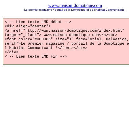
www.maison-domotique.com
Le premier magazine / portail de la Domotique et de l'Habitat Communicant !
<!-- Lien texte LMD début -->
<div align="center">
<a href="http://www.maison-domotique.com/index.html"
target="_blank"> www.maison-domotique.com</a><br>
<font color="#000066" size="1" face="Arial, Helvetica,
serif">Le premier magazine / portail de la Domotique e
l'Habitat Communicant !</font></div>
</div>
<!-- Lien texte LMD Fin -->