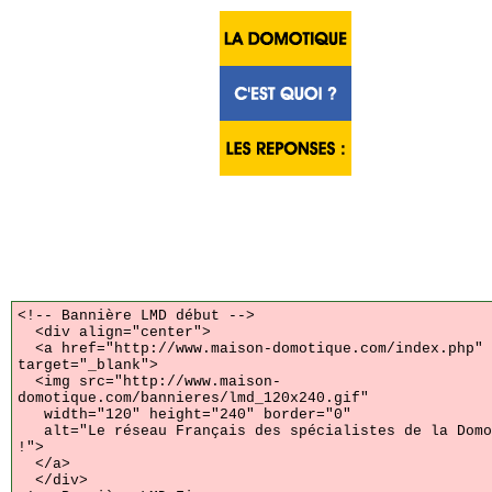
<!-- Bannière LMD début -->
<div align="center">
<a href="http://www.maison-domotique.com/index.php"
target="_blank">
<img src="http://www.maison-
domotique.com/bannieres/lmd_120x240.gif"
width="120" height="240" border="0"
alt="Le réseau Français des spécialistes de la Domo
!">
</a>
</div>