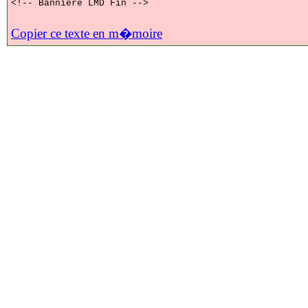
<!-- Bannière LMD Fin -->
Copier ce texte en m�moire