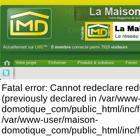
Actuellement sur
LMD
™ :
0
membre
connecté parmi 7918
visiteurs
Votre projet
S'informer
Produits & solutions
Forum
Fatal error: Cannot redeclare red
(previously declared in /var/www
domotique_com/public_html/inc/f
/var/www-user/maison-
domotique_com/public_html/inc/f