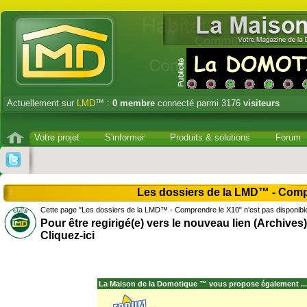
Actuellement sur
LMD
™ :
0
membre
connecté parmi 3176
visiteurs
Votre projet
S'informer
Produits & solutions
Forum
Les dossiers de la LMD™ - Comp
Cette page "Les dossiers de la LMD™ - Comprendre le X10" n'est pas disponibl
Pour être regirigé(e) vers le nouveau lien (Archives)
Cliquez-ici
La Maison de la Domotique ™ vous propose également ...