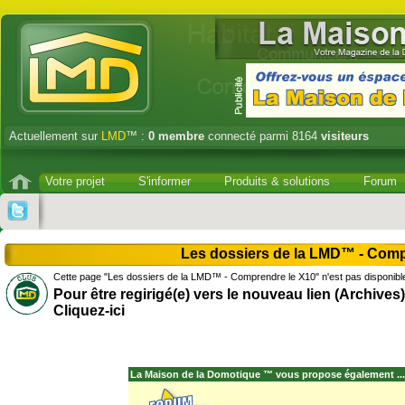
Actuellement sur
LMD
™ :
0
membre
connecté parmi 8164
visiteurs
Votre projet
S'informer
Produits & solutions
Forum
Les dossiers de la LMD™ - Comp
Cette page "Les dossiers de la LMD™ - Comprendre le X10" n'est pas disponibl
Pour être regirigé(e) vers le nouveau lien (Archives)
Cliquez-ici
La Maison de la Domotique ™ vous propose également ...