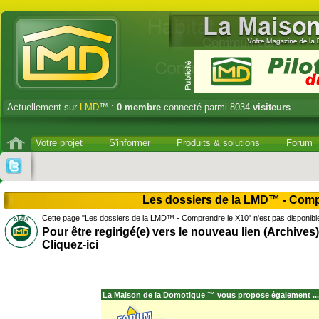
Actuellement sur
LMD
™ :
0
membre
connecté parmi 8034
visiteurs
Votre projet
S'informer
Produits & solutions
Forum
Les dossiers de la LMD™ - Comp
Cette page "Les dossiers de la LMD™ - Comprendre le X10" n'est pas disponibl
Pour être regirigé(e) vers le nouveau lien (Archives)
Cliquez-ici
La Maison de la Domotique ™ vous propose également ...