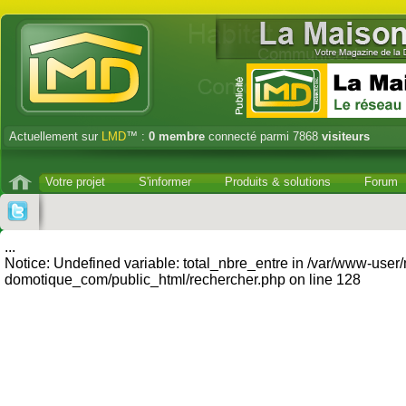
Actuellement sur
LMD
™ :
0
membre
connecté parmi 7868
visiteurs
Votre projet
S'informer
Produits & solutions
Forum
...
Notice: Undefined variable: total_nbre_entre in /var/www-user
domotique_com/public_html/rechercher.php on line 128