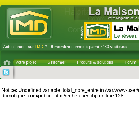
Actuellement sur
LMD
™ :
0
membre
connecté parmi 7430
visiteurs
Votre projet
S'informer
Produits & solutions
Forum
...
Notice: Undefined variable: total_nbre_entre in /var/www-user
domotique_com/public_html/rechercher.php on line 128