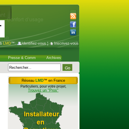
ub
LMD
™:
Identifiez-vous
¦
Inscrivez-vous
Presse & Comm
Archives
Réseau
LMD
™ en France
Particuliers, pour votre projet,
Trouvez un "Pros"