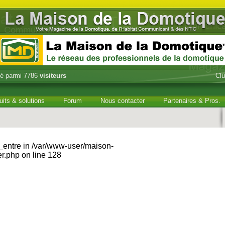
é parmi 7786
visiteurs
Cl
uits & solutions
Forum
Nous contacter
Partenaires & Pros.
e_entre in /var/www-user/maison-
r.php on line 128