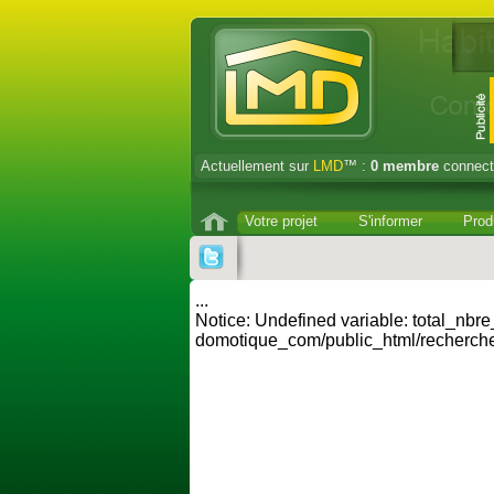
Actuellement sur
LMD
™ :
0
membre
connect
Votre projet
S'informer
Prod
...
Notice: Undefined variable: total_nbr
domotique_com/public_html/recherche