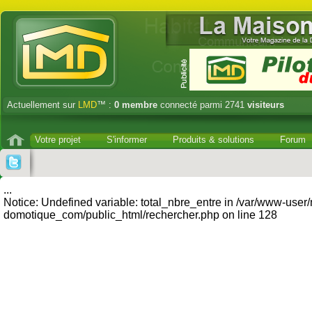
Actuellement sur
LMD
™ :
0
membre
connecté parmi 2741
visiteurs
Votre projet
S'informer
Produits & solutions
Forum
...
Notice: Undefined variable: total_nbre_entre in /var/www-user
domotique_com/public_html/rechercher.php on line 128