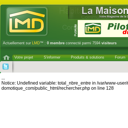
Actuellement sur
LMD
™ :
0
membre
connecté parmi 7594
visiteurs
Votre projet
S'informer
Produits & solutions
Forum
...
Notice: Undefined variable: total_nbre_entre in /var/www-user
domotique_com/public_html/rechercher.php on line 128