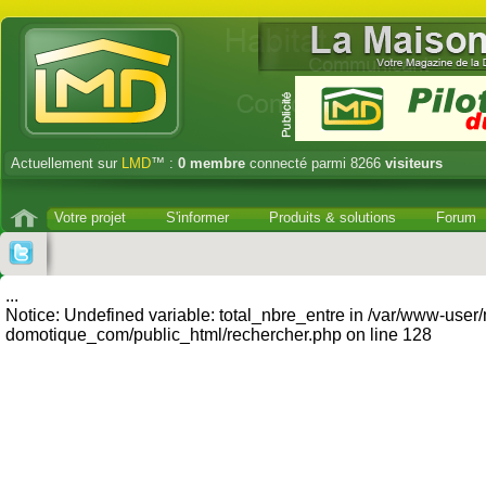
Actuellement sur
LMD
™ :
0
membre
connecté parmi 8266
visiteurs
Votre projet
S'informer
Produits & solutions
Forum
...
Notice: Undefined variable: total_nbre_entre in /var/www-user
domotique_com/public_html/rechercher.php on line 128