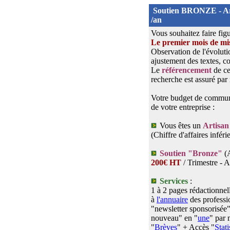
Soutien BRONZE - Ar
/an
Vous souhaitez faire fig
Le premier mois de mise
Observation de l'évolutio
ajustement des textes, co
Le
référencement
de ce
recherche est assuré par
Votre budget de communic
de votre entreprise :
Vous êtes un
Artisa
(Chiffre d'affaires infér
Soutien "Bronze"
(A
200€ HT
/ Trimestre - Af
Services
:
1 à 2 pages rédactionnel
à
l'annuaire
des professi
"newsletter sponsorisée"
nouveau" en "
une
" par
"
Brèves
" + Accès "
Stat