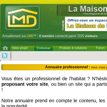
Actuellement sur
LMD
™ :
0
membre
connecté parmi 7225
visiteurs
Votre projet
Produits & solutions
Forum
S'informer
Annuaire professionnel :
nous vous
Vous êtes un professionnel de l'habitat ? N'hés
proposant votre site
, ou bien un site qui a part
!
Notre annuaire prend en compte le contenu, les 
la popularité.