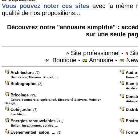
Vous pouvez noter ces sites
avec la même ri
qualité de nos propositions...
Découvrez notre "annuaire simplifié"
: accéd
sur une seule pag
Site professionnel -
Sit
Boutique -
Annuaire -
News
Architecture
Audio 
(7)
Décoration
,
Maisons
,
Portail
, ...
Home C
Bibliographie
Bien ê
(3)
Art de v
Bricolage
(21)
Const
Centre commercial spécialisé
,
Electricité & divers
,
Mobilier,
Automa
Design
, ...
Coté jardin
Distri
(7)
Insolite
, ...
Energies renouvelables
Envir
(15)
Eolien
,
Installateurs
,
solaire
, ...
Evenementiel, salon, ...
Forma
(5)