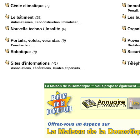
Génie climatique
Immob
(5)
Portail
, 
Le bâtiment
Les b
(28)
Automatismes
,
Ecoconstruction
,
Immobilier
, ...
Nouvelle techno / Insolite
Organ
(6)
Portails, volets, verandas
Powerl
(9)
Constructeur
, ...
Distribu
Robotique
Securi
(8)
Sites d'informations
Télép
(41)
Associations
,
Fédérations
,
Guides et portails
, ...
La Maison de la Domotique ™ vous propose également ...