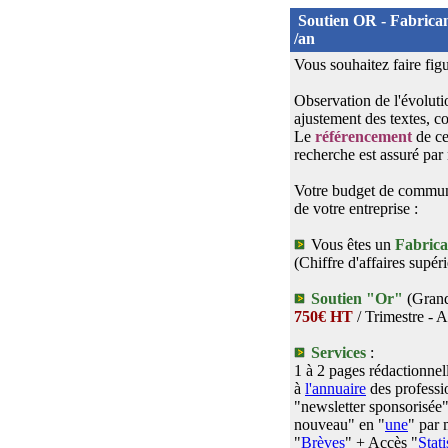
Soutien OR - Fabrican
/an
Vous souhaitez faire fig
Observation de l'évolutio
ajustement des textes, co
Le
référencement
de ce
recherche est assuré par
Votre budget de communic
de votre entreprise :
Vous êtes un
Fabrica
(Chiffre d'affaires supér
Soutien "Or"
(Grand
750€ HT
/ Trimestre - Af
Services
:
1 à 2 pages rédactionnel
à
l'annuaire
des professi
"newsletter sponsorisée"
nouveau" en "
une
" par
"
Brèves
" + Accès "
Stat