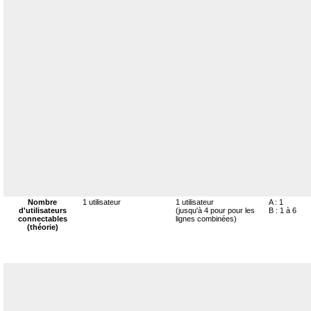
Nombre
1 utilisateur
1 utilisateur
A : 1
d'utilisateurs
(jusqu'à 4 pour pour les
B : 1 à 6
connectables
lignes combinées)
(théorie)