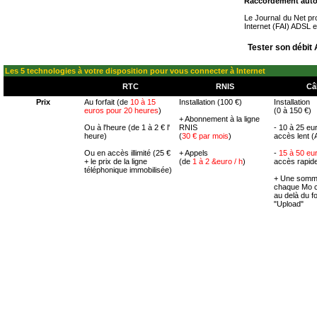
Raccordement aut
Le Journal du Net pr
Internet (FAI) ADSL 
Tester son débit
Les 5 technologies à votre disposition pour vous connecter à Internet
RTC
RNIS
Câ
Prix
Au forfait (de
10 à 15
Installation (100 €)
Installation
euros pour 20 heures
)
(0 à 150 €)
+ Abonnement à la ligne
Ou à l'heure (de 1 à 2 € l'
RNIS
-
10 à 25 eu
heure)
(
30 € par mois
)
accès lent (
Ou en accès illimité (25 €
+ Appels
-
15 à 50 eu
+ le prix de la ligne
(de
1 à 2 &euro / h
)
accès rapide
téléphonique immobilisée)
+ Une somm
chaque Mo
au delà du fo
"Upload"