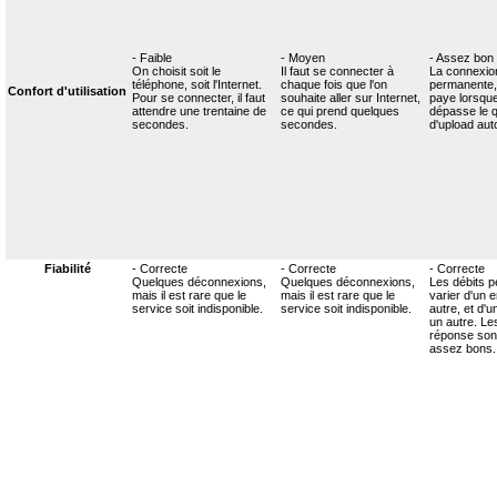
- Faible
- Moyen
- Assez bon
On choisit soit le
Il faut se connecter à
La connexio
téléphone, soit l'Internet.
chaque fois que l'on
permanente,
Confort d'utilisation
Pour se connecter, il faut
souhaite aller sur Internet,
paye lorsque
attendre une trentaine de
ce qui prend quelques
dépasse le 
secondes.
secondes.
d'upload aut
Fiabilité
- Correcte
- Correcte
- Correcte
Quelques déconnexions,
Quelques déconnexions,
Les débits 
mais il est rare que le
mais il est rare que le
varier d'un e
service soit indisponible.
service soit indisponible.
autre, et d'
un autre. L
réponse son
assez bons.