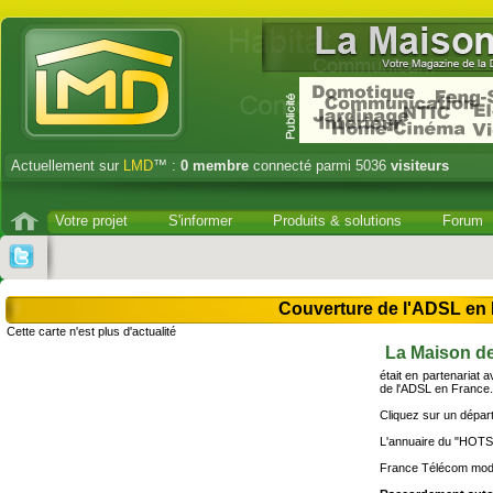
Actuellement sur
LMD
™ :
0
membre
connecté parmi 5036
visiteurs
Votre projet
S'informer
Produits & solutions
Forum
Couverture de l'ADSL en
Cette carte n'est plus d'actualité
La Maison d
était en partenariat 
de l'ADSL en France.
Cliquez sur un dépar
L'annuaire du "HOTS
France Télécom mod