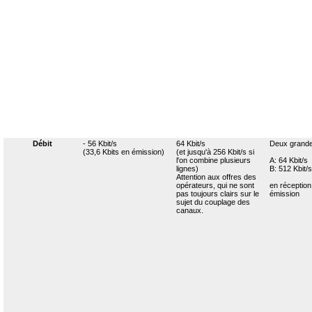
Débit
- 56 Kbit/s
64 Kbit/s
Deux grandes
(33,6 Kbits en émission)
(et jusqu'à 256 Kbit/s si
l'on combine plusieurs
A: 64 Kbit/s
lignes)
B: 512 Kbit/s
Attention aux offres des
opérateurs, qui ne sont
en réception
pas toujours clairs sur le
émission
sujet du couplage des
canaux.