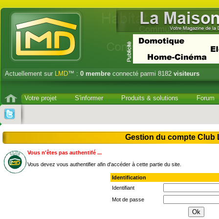
Actuellement sur
LMD
™ :
0
membre
connecté parmi 8182
visiteurs
Votre projet
S'informer
Produits & solutions
Forum
Gestion du compte Clu
Vous n'êtes pas authentifé ...
Vous devez vous authentifier afin d'accéder à cette partie du site.
Identification
Identifiant
Mot de passe