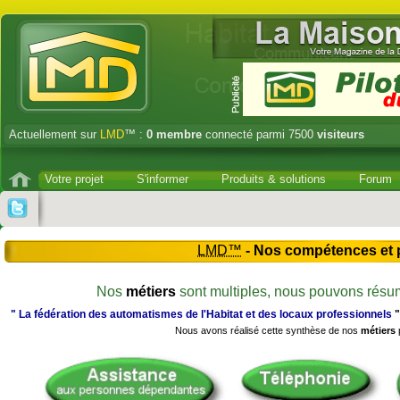
Actuellement sur
LMD
™ :
0
membre
connecté parmi 7500
visiteurs
Votre projet
S'informer
Produits & solutions
Forum
LMD™
- Nos compétences et 
Nos
métiers
sont multiples, nous pouvons résu
" La fédération des automatismes de l'Habitat et des locaux professionnels
"
Nous avons réalisé cette synthèse de nos
métiers
p