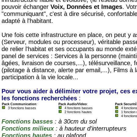
pouvoir échanger
Voix, Données et Images
. Vot
"communiquant", c'est à dire sécurisé, confortable
adapté à l'habitant.
Une fois cette infrastructure en place, on peut y 
(Serveur, modules ou processeur), véritable passer
de relier l'habitat et ses occupants au monde exté
panel de services : Services à la personne (maint
âgées, livraison de courses,...), télésurveillance,
(pilotage à distance, alerte par email,...), Films
participation à la vie locale...
Pour vous aider à délimiter votre projet, ces
les fonctions recherchées
:
Pack Communication
:
Pack Audio/Video
:
Pack Securité
3 fonctions basses
4 fonctions basses
4 fonction
2 fonctions hautes
1 fonction 
4 fonction
Fonctions basses
: à 30cm du sol
Fonctions milieux
: à hauteur d'interrupteurs
Fonctions hautes
: au plafond