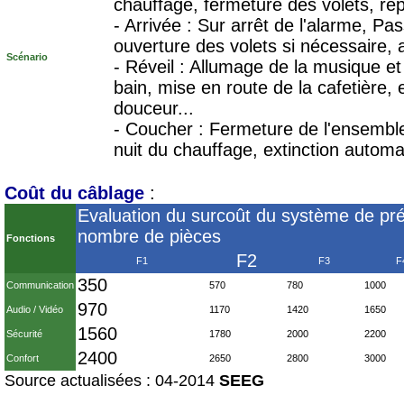
chauffage, fermeture des volets, ré
- Arrivée : Sur arrêt de l'alarme, P
ouverture des volets si nécessaire, 
Scénario
- Réveil : Allumage de la musique et
bain, mise en route de la cafetière, 
douceur...
- Coucher : Fermeture de l'ensemb
nuit du chauffage, extinction automat
Coût du câblage
:
Evaluation du surcoût du système de pré
nombre de pièces
Fonctions
F2
F1
F3
F
350
Communication
570
780
1000
970
Audio / Vidéo
1170
1420
1650
1560
Sécurité
1780
2000
2200
2400
Confort
2650
2800
3000
Source actualisées : 04-2014
SEEG