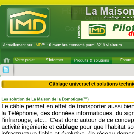
Actuellement sur
LMD
™ :
0
membre
connecté parmi 8219
visiteurs
Votre projet
S'informer
Forum
Produits & solutions
Câblage universel et solutions techni
Les solution de La Maison de la Domotique(™)
Le câble permet en effet de transporter aussi bien
la Téléphonie, des données informatiques, du sign
l'infrarouge, etc... C'est donc autour de ce conce
activité ingénierie et
câblage
pour que l'habitat so
infrastructure fiable et évolutive, (le réseau dome