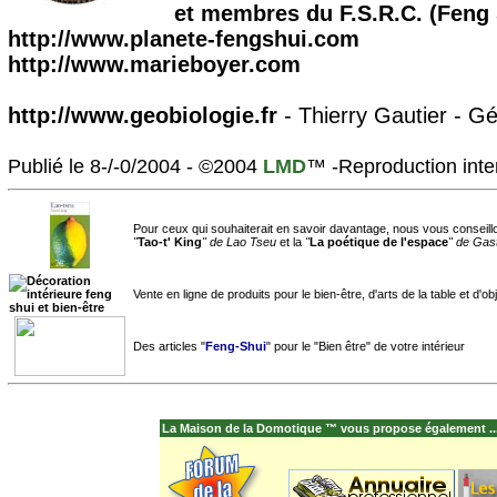
et membres du F.S.R.C. (Feng 
http://www.planete-fengshui.com
http://www.marieboyer.com
http://www.geobiologie.fr
- Thierry Gautier - G
Publié le 8-/-0/2004 - ©2004
LMD
™ -Reproduction inter
Pour ceux qui souhaiterait en savoir davantage, nous vous conseil
"
Tao-t' King
" de Lao Tseu
et la
"
La poétique de l'espace
" de Gas
Vente en ligne de produits pour le bien-être, d'arts de la table et d'o
Des articles "
Feng-Shui
" pour le "Bien être" de votre intérieur
La Maison de la Domotique ™ vous propose également ..