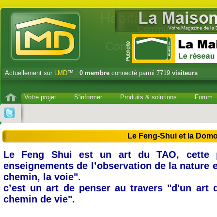
Actuellement sur
LMD
™ :
0
membre
connecté parmi 7719
visiteurs
Votre projet
S'informer
Produits & solutions
Forum
Le Feng-Shui et la Domo
Le Feng Shui est un art du TAO, cette p
enseignements de l’observation de la nature e
chemin, la voie".
c’est un art de penser au travers "d'un art 
chemin de vie".