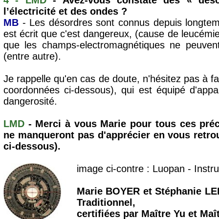
4 - LMD
- Avez-vous constaté des « désor
l’électricité et des ondes ?
MB
- Les désordres sont connus depuis longtemp
est écrit que c'est dangereux, (cause de leucémie
que les champs-electromagnétiques ne peuvent
(entre autre).
Je rappelle qu'en cas de doute, n'hésitez pas à fa
coordonnées ci-dessous), qui est équipé d'appar
dangerosité.
LMD
- Merci à vous Marie pour tous ces préc
ne manqueront pas d'apprécier en vous retrou
ci-dessous).
image ci-contre : Luopan - Inst
Marie BOYER et Stéphanie LEE
Traditionnel,
certifiées par Maître Yu et Maî