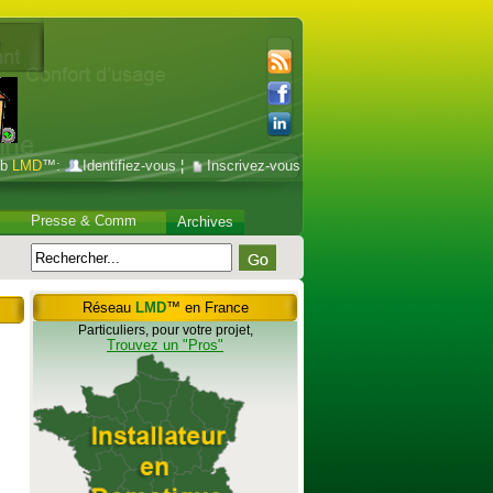
ub
LMD
™:
Identifiez-vous
¦
Inscrivez-vous
Presse & Comm
Archives
Réseau
LMD
™ en France
Particuliers, pour votre projet,
Trouvez un "Pros"