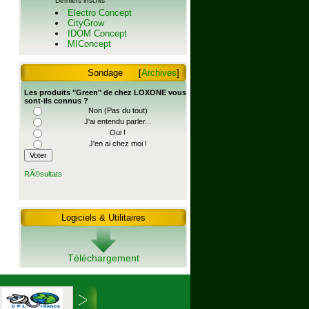
Derniers inscrits
Electro Concept
CityGrow
IDOM Concept
MIConcept
Sondage
[
Archives
]
Les produits "Green" de chez LOXONE vous
sont-ils connus ?
Non (Pas du tout)
J'ai entendu parler...
Oui !
J'en ai chez moi !
RÃ©sultats
Logiciels & Utilitaires
Téléchargement