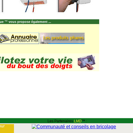
ue ™ vous propose également ...
Les Partenaires
LMD
™ :