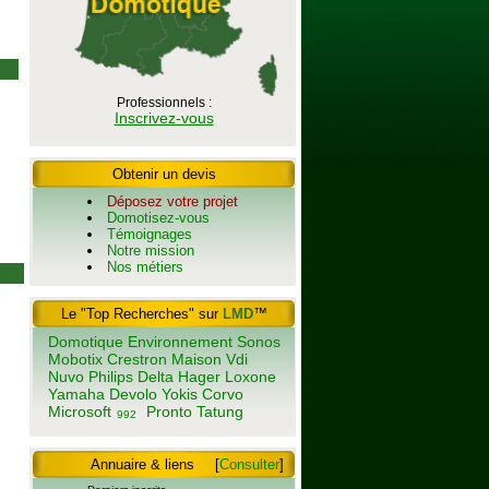
Professionnels :
Inscrivez-vous
Obtenir un devis
Déposez votre projet
Domotisez-vous
Témoignages
Notre mission
Nos métiers
Le "Top Recherches" sur
LMD
™
Domotique
Environnement
Sonos
Mobotix
Crestron
Maison
Vdi
Nuvo
Philips
Delta
Hager
Loxone
Yamaha
Devolo
Yokis
Corvo
Microsoft
Pronto
Tatung
992
Annuaire & liens
[
Consulter
]