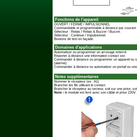
Fonctions de l'appareil
OUVERT / FERME / IMPULSIONNEL
Commandable et programmable à distance par courant p
Sélecteur : Relais / Relais & Buzzer / Buzzer.
Sélecteur : Continue / Impulsionnel.
Boutons de test en façade.
Domaines d'applications
Automatiser ou programmer un arrosage enterré.
Reporter à distance une information contact sec
Commander à distance ou programmer un appareil ou 
(alarme).
Commander à distance ou automatiser un portail ou une
Notes supplémentaires
Nommer le récepteur (ex : A1)
Brancher les fils utilisant le contact.
Brancher le récepteur au secteur, soit sur une prise, soit
Note :
le module est livré avec son câble et prise 220V.