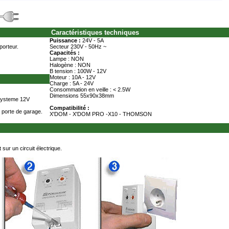
Caractéristiques techniques
Puissance :
24V - 5A
orteur.
Secteur 230V - 50Hz ~
Capacités :
Lampe : NON
Halogène : NON
B tension : 100W - 12V
Moteur : 10A - 12V
Charge : 5A - 24V
Consommation en veille : < 2.5W
Dimensions 55x90x38mm
systeme 12V
Compatibilité :
 porte de garage.
X'DOM - X'DOM PRO -X10 - THOMSON
 sur un circuit électrique.