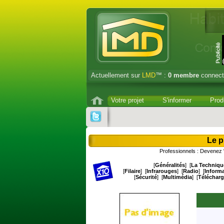
Actuellement sur
LMD
™ :
0
membre
connect
Votre projet
S'informer
Prod
Le p
Professionnels : Devenez "
[
Généralités
] [
La Techniqu
[
Filaire
] [
Infrarouges
] [
Radio
] [
Inform
[
Sécurité
] [
Multimédia
] [
Téléchar