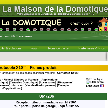
é parmi 6653
visiteurs
Cl
uits & solutions
Forum
Nous contacter
Partenaires & Pros.
rotocole X10™ - Fiches produit
Partenaires" de ces pages et affichez vos prix -
Contactez-nous
!
Votre boutique :
e - Fiches
] [
Guides et Manuels
] [
Applications
]
atique
] [
Centrales Domotique
] [
Accessoires
] [
Récepteurs
]
gements
] [
Astuces
] [
Kits de développement
] [
Exemple
LMD Store
d'applications
]
UM7206
Récepteur télécommandable sur fil 230V
Pour portail, porte de garage jusqu'à 24V 5A