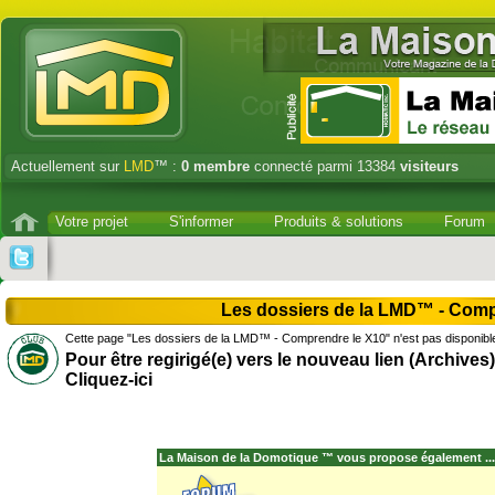
Actuellement sur
LMD
™ :
0
membre
connecté parmi 13384
visiteurs
Votre projet
S'informer
Produits & solutions
Forum
Les dossiers de la LMD™ - Comp
Cette page "Les dossiers de la LMD™ - Comprendre le X10" n'est pas disponibl
Pour être regirigé(e) vers le nouveau lien (Archives)
Cliquez-ici
La Maison de la Domotique ™ vous propose également ...