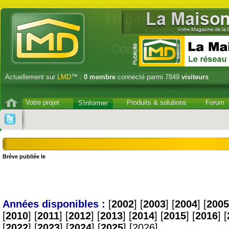
Actuellement sur
LMD
™ :
0
membre
connecté parmi 7849
visiteurs
Votre projet
Produits & solutions
Forum
S'informer
Brève publiée le
Années disponibles :
[
2002
] [
2003
] [
2004
] [
2005
[
2010
] [
2011
] [
2012
] [
2013
] [
2014
] [
2015
] [
2016
] [
[
2022
] [
2023
] [
2024
] [
2025
] [2026]