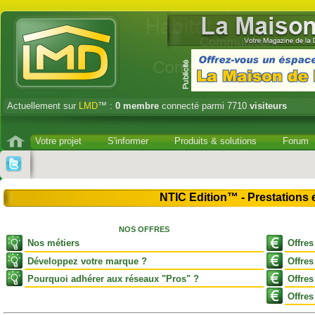
Actuellement sur
LMD
™ :
0
membre
connecté parmi 7710
visiteurs
Votre projet
S'informer
Produits & solutions
Forum
NTIC Edition™ - Prestations 
NOS OFFRES
Nos métiers
Offres
Développez votre marque
?
Offres
Pourquoi adhérer aux réseaux "Pros"
?
Offres
Offre