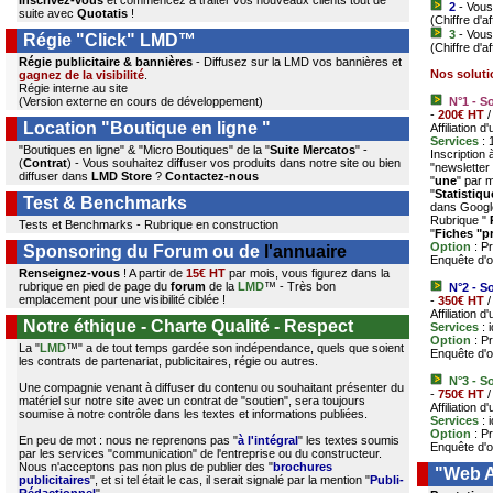
Inscrivez-vous
et commencez à traiter vos nouveaux clients tout de
2
- Vous
suite avec
Quotatis
!
(Chiffre d'a
3
- Vous
Régie "Click" LMD™
(Chiffre d'a
Régie publicitaire & bannières
- Diffusez sur la LMD vos bannières et
Nos soluti
gagnez de la visibilité
.
Régie interne au site
(Version externe en cours de développement)
N°1 - S
-
200€ HT
/
Location "Boutique en ligne "
Affiliation d
Services
: 
"Boutiques en ligne" & "Micro Boutiques" de la "
Suite Mercatos
" -
Inscription
(
Contrat
) - Vous souhaitez diffuser vos produits dans notre site ou bien
"newsletter
diffuser dans
LMD Store
?
Contactez-nous
"
une
" par 
"
Statistiq
Test & Benchmarks
dans Googl
Rubrique "
Tests et Benchmarks - Rubrique en construction
"
Fiches "p
Option
: P
Sponsoring du
Forum
ou de
l'annuaire
Enquête d'o
Renseignez-vous
! A partir de
15€ HT
par mois, vous figurez dans la
rubrique en pied de page du
forum
de la
LMD
™ - Très bon
N°2 - S
emplacement pour une visibilité ciblée !
-
350€ HT
/
Affiliation d
Notre éthique - Charte Qualité - Respect
Services
: 
Option
: P
La "
LMD
™" a de tout temps gardée son indépendance, quels que soient
Enquête d'o
les contrats de partenariat, publicitaires, régie ou autres.
N°3 - S
Une compagnie venant à diffuser du contenu ou souhaitant présenter du
-
750€ HT
/
matériel sur notre site avec un contrat de "soutien", sera toujours
Affiliation d
soumise à notre contrôle dans les textes et informations publiées.
Services
: 
Option
: P
En peu de mot : nous ne reprenons pas "
à l'intégral
" les textes soumis
Enquête d'o
par les services "communication" de l'entreprise ou du constructeur.
Nous n'acceptons pas non plus de publier des "
brochures
"Web A
publicitaires
", et si tel était le cas, il serait signalé par la mention "
Publi-