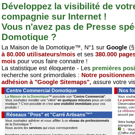
Développez la visibilité de vot
compagnie sur Internet !
Vous n'avez pas de Presse spéc
Domotique ?
La Maison de la Domotique™, N°1 sur
Google
(§
à 80.000 utilisateurs/mois
et ses
380.000 pages
mois
pour vous faire connaitre !
La statistique est éloquente - Les
premières posi
recherche sont primordiales :
Notre positionneme
adhésion à "Google Sitemaps",
assure votre visi
Centre Commercial Domotique
Nos fo
La Maison de la Domotique
™ posséde son "
Centre Commercia
l".
Vous souhai
Vous souhaitez installer une "vitine"
en quelques minutes
pous un coût
Le premier
modique ? C'est possible et c'est
une visibilité immédiate
pour vos
Observation
produits !
textes, corr
Le
référen
Réseaux "Pros" et "Carré Artisans™"
assuré par 
Vous souhaitez adhérer et vous affilier à un
réseau de professionnels
Votre budget
de la Domotique ?
entreprise :
Nous avons les
services
qui vous correspondent
1
- Vous
(Chiffre d'a