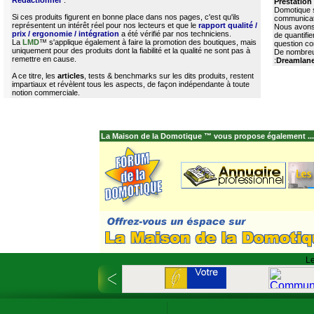
Rédactionnel
".
Prestation 
Domotique s
Si ces produits figurent en bonne place dans nos pages, c'est qu'ils
communicatin
représentent un intérêt réel pour nos lecteurs et que le
rapport qualité /
Nous avons m
prix / ergonomie / intégration
a été vérifié par nos techniciens.
de quantifi
La
LMD
™ s'applique également à faire la promotion des boutiques, mais
question co
uniquement pour des produits dont la fiabilité et la qualité ne sont pas à
De nombreux
remettre en cause.
:
Dreamlan
A ce titre, les
articles
, tests & benchmarks sur les dits produits, restent
impartiaux et révèlent tous les aspects, de façon indépendante à toute
notion commerciale.
La Maison de la Domotique ™ vous propose également ...
Le