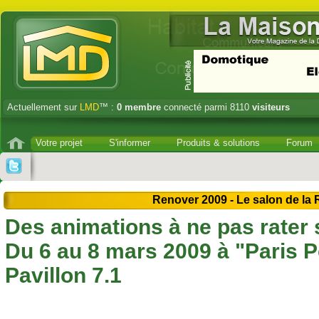
Actuellement sur
LMD
™ :
0
membre
connecté parmi 8110
visiteurs
Votre projet
S'informer
Produits & solutions
Forum
Renover 2009 - Le salon de la 
Des animations à ne pas rater 
Du 6 au 8 mars 2009 à "Paris Po
Pavillon 7.1