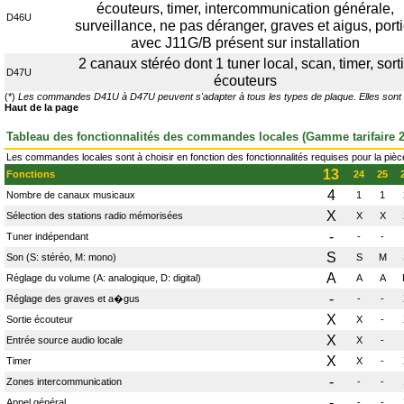
écouteurs, timer, intercommunication générale,
D46U
surveillance, ne pas déranger, graves et aigus, porti
avec J11G/B présent sur installation
2 canaux stéréo dont 1 tuner local, scan, timer, sort
D47U
écouteurs
(*)
Les commandes D41U à D47U peuvent s'adapter à tous les types de plaque. Elles sont liv
Haut de la page
Tableau des fonctionnalités des commandes locales (Gamme tarifaire 2
Les commandes locales sont à choisir en fonction des fonctionnalités requises pour la pièce 
13
Fonctions
24
25
4
Nombre de canaux musicaux
1
1
X
Sélection des stations radio mémorisées
X
X
-
Tuner indépendant
-
-
S
Son (S: stéréo, M: mono)
S
M
A
Réglage du volume (A: analogique, D: digital)
A
A
-
Réglage des graves et a�gus
-
-
X
Sortie écouteur
X
-
X
Entrée source audio locale
X
-
X
Timer
X
-
-
Zones intercommunication
-
-
-
Appel général
-
-