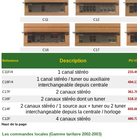
C11
C12
C16
C17
Description
Reference
PU H
1 canal stéréo
C11F/4
233.4
1 canal stéréo / tuner ou auxiliaire
C18F/4
494.1
interchangeable depuis centrale
2 canaux stéréo
C17F
361.7
2 canaux stéréo dont un tuner
C16F
518.1
2 canaux stéréo / 1 source aux + tuner ou 2 tuner
C14F
655.6
interchangeable depuis la centrale / horloge
4 canaux stéréo
C12F
480.7
Haut de la page
Les commandes locales (Gamme tarifaire 2002-2003)