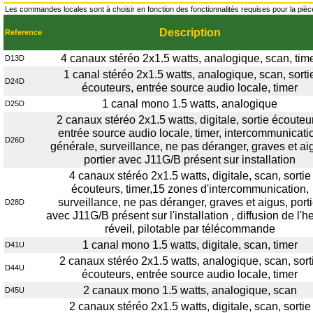
Les commandes locales sont à choisir en fonction des fonctionnalités requises pour la pièce 
Description
Reference
4 canaux stéréo 2x1.5 watts, analogique, scan, tim
D13D
1 canal stéréo 2x1.5 watts, analogique, scan, sorti
D24D
écouteurs, entrée source audio locale, timer
1 canal mono 1.5 watts, analogique
D25D
2 canaux stéréo 2x1.5 watts, digitale, sortie écouteu
entrée source audio locale, timer, intercommunicati
D26D
générale, surveillance, ne pas déranger, graves et ai
portier avec J11G/B présent sur installation
4 canaux stéréo 2x1.5 watts, digitale, scan, sortie
écouteurs, timer,15 zones d'intercommunication,
surveillance, ne pas déranger, graves et aigus, porti
D28D
avec J11G/B présent sur l'installation , diffusion de l'h
réveil, pilotable par télécommande
1 canal mono 1.5 watts, digitale, scan, timer
D41U
2 canaux stéréo 2x1.5 watts, analogique, scan, sort
D44U
écouteurs, entrée source audio locale, timer
2 canaux mono 1.5 watts, analogique, scan
D45U
2 canaux stéréo 2x1.5 watts, digitale, scan, sortie