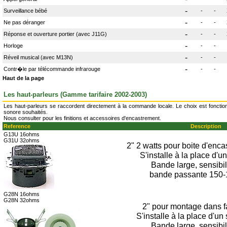
-
Surveillance bébé
-
-
-
Ne pas déranger
-
-
-
Réponse et ouverture portier (avec J11G)
-
-
-
Horloge
-
-
-
Réveil musical (avec M13N)
-
-
-
Contr�le par télécommande infrarouge
-
-
Haut de la page
Les haut-parleurs (Gamme tarifaire 2002-2003)
Les haut-parleurs se raccordent directement à la commande locale. Le choix est fonction
sonore souhaités.
Nous consulter pour les finitions et accessoires d'encastrement.
Reference
Description
G13U 16ohms
G31U 32ohms
2" 2 watts pour boite d'enc
S'installe à la place d'un
Bande large, sensibil
bande passante 150-
G28N 16ohms
G28N 32ohms
2" pour montage dans f
S'installe à la place d'un
Bande large, sensibil