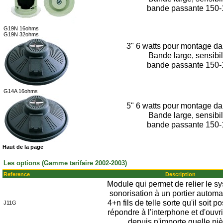
bande passante 150-
G19N 16ohms
G19N 32ohms
3" 6 watts pour montage da
Bande large, sensibil
bande passante 150-
G14A 16ohms
5" 6 watts pour montage da
Bande large, sensibil
bande passante 150-
Haut de la page
Les options (Gamme tarifaire 2002-2003)
Reference
Description
Module qui permet de relier le s
sonorisation à un portier automa
4+n fils de telle sorte qu'il soit p
J11G
répondre à l'interphone et d'ouvri
depuis n'importe quelle piè