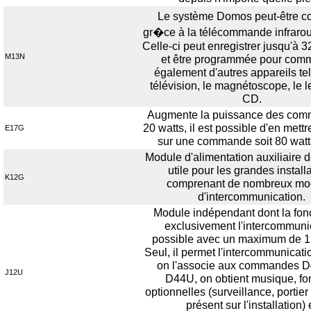
Le système Domos peut-être c
gr�ce à la télécommande infrar
Celle-ci peut enregistrer jusqu'à 3
M13N
et être programmée pour com
également d'autres appareils tel
télévision, le magnétoscope, le l
CD.
Augmente la puissance des com
20 watts, il est possible d'en mettr
E17G
sur une commande soit 80 wat
Module d'alimentation auxiliaire
utile pour les grandes install
K12G
comprenant de nombreux mo
d'intercommunication.
Module indépendant dont la fonc
exclusivement l'intercommuni
possible avec un maximum de 1
Seul, il permet l'intercommunicati
on l'associe aux commandes 
J12U
D44U, on obtient musique, fo
optionnelles (surveillance, portier
présent sur l'installation) 