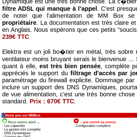
Dynamique est une très bonne chose. La c�blerie
filtre ADSL qui manque à l'appel
. C'est presq
de noter que l'alimentation de MM Box s
propriétaire
. La documentation est très claire et
en Anglais. Nous espérons que ces petits "soucis"
239€ TTC
Elektra est un joli bo�tier en métal, très sobr
ventilateur moins bruyant serais le bienvenue ...
quant à elle,
est très bien pensée
, complète p
appréciés le support du
filtrage d'accès par j
paramétrage du firewall explicite. Dommage par
inclure un support des DNS Dynamiques, pourtan
de vue alimentation, c'est une très bonne chose d
standard.
Prix : 670€ TTC
.
Notre avis sur MMBox
Nous avons aimé ...
... par contre ça coince
- Les capacités
- Configuration complèxe
- La gestion très complète
- DNS Dynamiques
- Géstion des DMZ