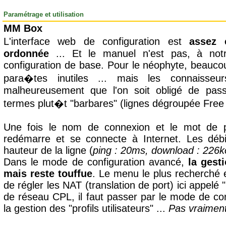
Paramétrage et utilisation
MM Box
L'interface web de configuration est
assez 
ordonnée
... Et le manuel n'est pas, à notr
configuration de base. Pour le néophyte, beauc
para�tes inutiles ... mais les connaisseu
malheureusement que l'on soit obligé de pa
termes plut�t "barbares" (lignes dégroupée Fre
Une fois le nom de connexion et le mot de p
redémarre et se connecte à Internet. Les débi
hauteur de la ligne (
ping : 20ms, download : 226ko
Dans le mode de configuration avancé,
la gest
mais reste touffue
. Le menu le plus recherché 
de régler les NAT (translation de port) ici appelé
de réseau CPL, il faut passer par le mode de con
la gestion des "profils utilisateurs" ...
Pas vraiment