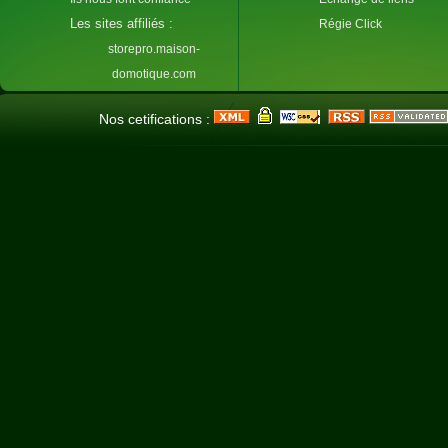
Les sites affiliés :
Régie Click
storepro.maison-
domotique.com
Nos cetifications :