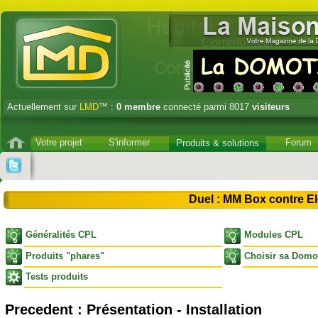
Actuellement sur
LMD
™ :
0
membre
connecté parmi 8017
visiteurs
Votre projet
S'informer
Forum
Produits & solutions
Duel : MM Box contre El
Généralités CPL
Modules CPL
Produits "phares"
Choisir sa Domo
Tests produits
Precedent :
Présentation - Installation