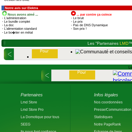
Notre avis sur Elektra
Nous avons aimé ...
... par contre ça coince
- L'administration
- Le bruit
- Le bundle complet
- Le prix
- La doc
- Pas de DNS Dynamique
- L'alimentation standard
- Son prix !
- Le bo�tier en métal
Les "Partenaires
LMD
™
Le
Partenaires
Infos légales
Lmd Store
Nos coordonnées
Lmd Store Pro
Presse/Communication
La Domotique pour tous
Statistiques
SEEG
Notre PageRank
Ils nous font confiance
Echange de liens