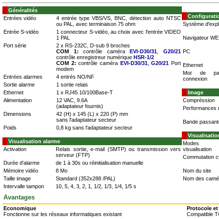
Généralités
Configurati
Entrées vidéo
4 entrée type VBS/VS, BNC, détection auto NTSC
ou PAL, avec terminaison 75 ohm
Système d'explo
Entrée S-vidéo
1 connecteur S-vidéo, au choix avec l'entrée VIDEO
1 PAL
Navigateur W
Port série
2 x RS-232C, D-sub 9 broches
COM 1:
contrôle caméra
EVI-D30/31
,
G20/21
PC
contrôle enregistreur numérique
HSR-1/2
COM 2:
contrôle caméra
EVI-D30/31
,
G20/21
Port
Ethernet
modem
Mot de pa
Entrées alarmes
4 entrés NO/NF
connexion
Sortie alarme
1 sortie relais
Ethernet
1 x RJ45 10/100Base-T
Image
Alimentation
12 VAC, 9.6A
Compréssion
(adaptateur fournis)
Performances 
Dimensions
42 (H) x 145 (L) x 220 (P) mm
sans l'adaptateur secteur
Bande passant
Poids
0,8 kg sans l'adaptateur secteur
Visualisati
Visualisation alarme
Modes
Activation
Relais sortie, e-mail (SMTP) ou transmission vers
visualisation
serveur (FTP)
Commutation c
Durée d'alarme
de 1 à 30s ou réinitialisation manuelle
Mémoire vidéo
8 Mo
Nom du site
Taille image
Standard (352x288 /PAL)
Nom des camé
Intervalle tampon
10, 5, 4, 3, 2, 1, 1/2, 1/3, 1/4, 1/5 s
Avantages
Economique
Protocole et
Fonctionne sur les réseaux informatiques existant
Compatible T