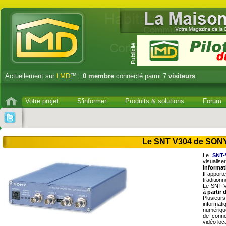
Actuellement sur
LMD
™ :
0
membre
connecté parmi 7
visiteurs
Votre projet
S'informer
Produits & solutions
Forum
Le SNT V304 de SO
Le
SNT-
visuali
informat
Il appor
tradition
Le SNT-V
à partir
Plusieu
informat
numériq
de conne
vidéo loc