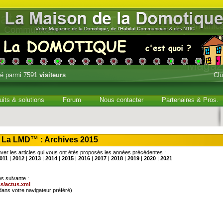
é parmi 7591
visiteurs
Cl
uits & solutions
Forum
Nous contacter
Partenaires & Pros.
La LMD™ : Archives 2015
er les articles qui vous ont étés proposés les années précédentes :
011
|
2012
|
2013
|
2014
|
2015
|
2016
|
2017
|
2018
|
2019
|
2020
|
2021
es suivante :
s/actus.xml
dans votre navigateur préféré)