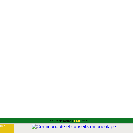
Les Partenaires
LMD
™ :