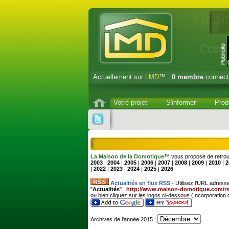
Actuellement sur
LMD
™ :
0
membre
connect
Votre projet
S'informer
Prod
La Maison de la Domotique
™ vous propose de retrouv
2003
|
2004
|
2005
|
2006
|
2007
|
2008
|
2009
|
2010
|
2
|
2022
|
2023
|
2024
|
2025
|
2026
Actualités en flux RSS
- Utilisez l'URL adress
"
Actualités
" :
http://www.maison-domotique.com/rs
ou bien cliquez sur les logos ci-dessous (Incorporation 
Archives de l'année 2015 :