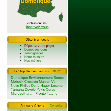
Professionnels :
Inscrivez-vous
Obtenir un devis
Déposez votre projet
Domotisez-vous
Témoignages
Notre mission
Nos métiers
Le "Top Recherches" sur
LMD
™
Domotique
Environnement
Sonos
Mobotix
Crestron
Maison
Vdi
Nuvo
Philips
Delta
Hager
Loxone
Yamaha
Devolo
Yokis
Corvo
Microsoft
Pronto
Tatung
aterre
Annuaire & liens
[
Consulter
]