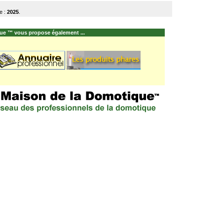
e :
2025
.
ue ™ vous propose également ...