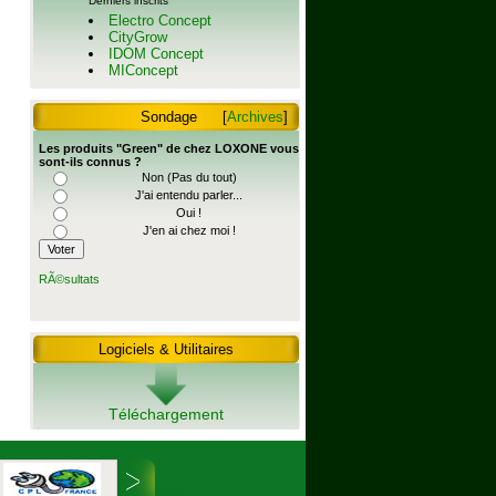
Derniers inscrits
Electro Concept
CityGrow
IDOM Concept
MIConcept
Sondage
[
Archives
]
Les produits "Green" de chez LOXONE vous
sont-ils connus ?
Non (Pas du tout)
J'ai entendu parler...
Oui !
J'en ai chez moi !
RÃ©sultats
Logiciels & Utilitaires
Téléchargement