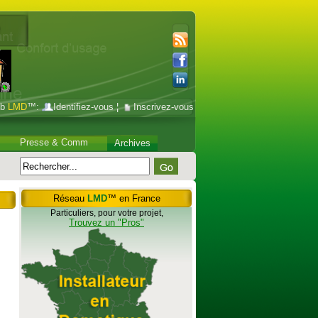
ub
LMD
™:
Identifiez-vous
¦
Inscrivez-vous
Presse & Comm
Archives
Réseau
LMD
™ en France
Particuliers, pour votre projet,
Trouvez un "Pros"