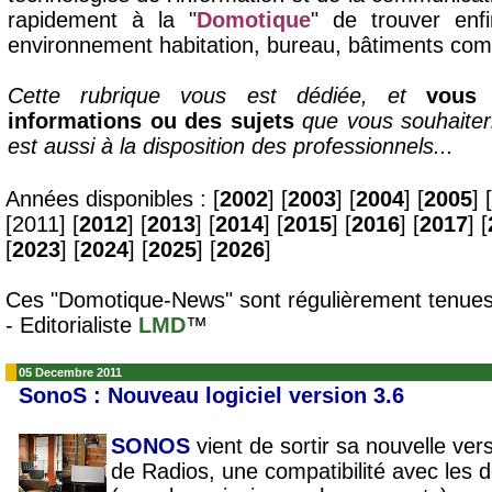
rapidement à la "
Domotique
" de trouver enf
environnement habitation, bureau, bâtiments com
Cette rubrique vous est dédiée, et
vous 
informations ou des sujets
que vous souhaiterie
est aussi à la disposition des professionnels...
Années disponibles : [
2002
] [
2003
] [
2004
] [
2005
] [
[2011] [
2012
] [
2013
] [
2014
] [
2015
] [
2016
] [
2017
] [
[
2023
] [
2024
] [
2025
] [
2026
]
Ces "Domotique-News" sont régulièrement tenues
- Editorialiste
LMD
™
05 Decembre 2011
SonoS : Nouveau logiciel version 3.6
SONOS
vient de sortir sa nouvelle vers
de Radios, une compatibilité avec les 