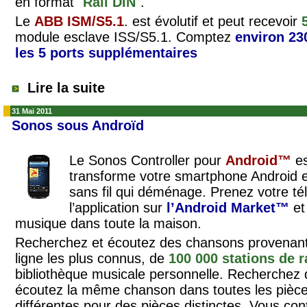
en format "
Rail DIN
".
Le
ABB
ISM/S5.1
. est évolutif et peut recevoir
module esclave ISS/S5.1. Comptez
environ 23
les 5 ports supplémentaires
Lire la suite
31 Mai 2011
Sonos sous Androïd
Le Sonos Controller pour
Android™
es
transforme votre smartphone Android
sans fil qui déménage. Prenez votre t
l’application sur
l’Android Market™
et
musique dans toute la maison.
Recherchez et écoutez des chansons provenant
ligne les plus connus, de
100 000 stations de r
bibliothèque musicale personnelle. Recherchez d
écoutez la même chanson dans toutes les pièc
différentes pour des pièces distinctes. Vous con