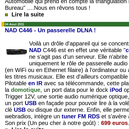
Automobile qui prend en compte la triangulation
Bureau" ....Nous en rêvons tous !
Lire la suite
04 Aout 2011
NAD C446 - Un passerelle DLNA !
Voilà un drôle d'appareil qui se concen
NAD
C446 est en effet une véritable "
c
ne s'agit pas d'un serveur. Elle n'abrit
uniquement le rôle de passerelle audi
(en WiFi ou en Ethernet filaire) à l'ordinateur o
les titres musicaux. Elle est d'ailleurs compa
Pilotable
en IR
avec sa télécommande, cette pla
la
domotique
, un port data pour le dock
iPod
op
Trigger 12V, une sortie audio numérique optique,
un port
USB
en façade pour pouvoir lire à la vol
clé
USB
ou disque dur externe. Enfin, elle perme
webradios, intègre un
tuner FM RDS
et s'avère
Son prix (Un peu cher à notre goût) :
699 euros