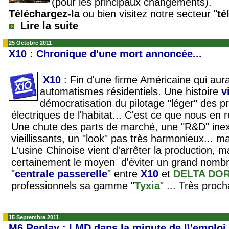
(pour les principaux changements).
Téléchargez-la
ou bien visitez notre secteur "
té
Lire la suite
25 Octobre 2011
X10 : Chronique d'une mort annoncée...
X10
: Fin d'une firme Américaine qui aur
automatismes résidentiels. Une histoire
v
démocratisation du pilotage "léger" des pr
électriques de l'habitat... C'est ce que nous en r
Une chute des parts de marché, une "R&D" inexi
vieillissants, un "look" pas très harmonieux... m
L'usine Chinoise vient d'arrêter la production,
certainement le moyen d'éviter un grand nombr
"
centrale passerelle
" entre
X10
et
DELTA DO
professionnels sa gamme "
Tyxia
" ... Très pro
15 Septembre 2011
M6 Replay : LMD dans la minute de l\'emploi 