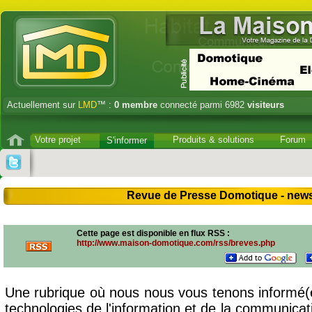
Actuellement sur
LMD
™ :
0
membre
connecté parmi 6982
visiteurs
Votre projet
Produits & solutions
Forum
S'informer
Revue de Presse Domotique - news, 
Cette page
est disponible en flux RSS
:
http://www.maison-domotique.com/rss/breves.php
Une rubrique où nous nous vous tenons informé(
technologies de l'information et de la communicat