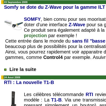
03 Septembre 2009
Somfy se dote du Z-Wave pour la gamme ILT
SOMFY
, bien connu pour ses moorisat
doter d'une interface
Z-Wave
pour sa 
Ce produit sera également adapté à la
projection
par exemple !
Cette entrée dans le monde du
sans fil "bass
beaucoup plus de possibilités pour la centralisa
Ainsi, vous pourrez rapidement voir apparaitre d
gammes, comme
Control4
par exemple. Asuivre 
Lire la suite
24 Aout 2009
RTI : La nouvelle T1-B
Les célèbres télécommande
RTI
revi
modèle : La
T1-B
. Via une transmiss
pressant simplement un bouton) as