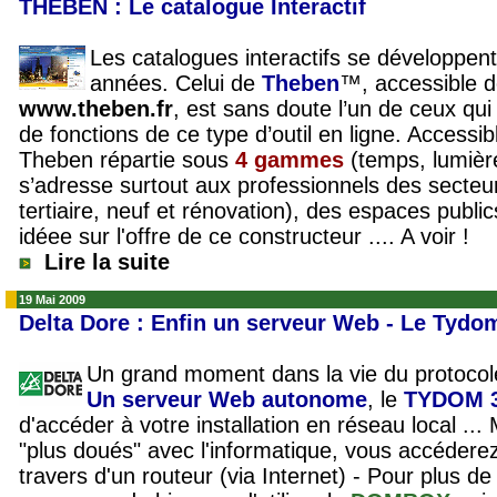
THEBEN : Le catalogue Interactif
Les catalogues interactifs se développen
années. Celui de
Theben
™, accessible d
www.theben.fr
, est sans doute l’un de ceux qui
de fonctions de ce type d’outil en ligne. Accessibl
Theben répartie sous
4 gammes
(temps, lumièr
s’adresse surtout aux professionnels des secteur
tertiaire, neuf et rénovation), des espaces publi
idéee sur l'offre de ce constructeur .... A voir !
Lire la suite
19 Mai 2009
Delta Dore : Enfin un serveur Web - Le Tydo
Un grand moment dans la vie du protoco
Un serveur Web autonome
, le
TYDOM 3
d'accéder à votre installation en réseau local ..
"plus doués" avec l'informatique, vous accéderez 
travers d'un routeur (
via Internet
) - Pour plus de