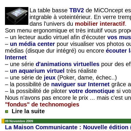
La table basse
TBV2
de MiCOncept est
intgrable à voteintérieur. En verre tre
dans l'univers du
mobilier interactif
.
Son menu ergonomique et très intuitif vous prop
– un lecteur audio virtuel afin d'écouter
vos musi
–
un média center
pour visualiser vos photos o
médias (disque dur intégré) ou encore
écouter 
Internet
– une série
d'animations virtuelles
pour des ef
–
un aquarium virtuel
très réaliste
– une série de
jeux
(Poker, dame, échec..)
– la possibilité de
naviguer sur Internet
grâce 
– la possibilité de piloter
votre domotique
si vo
Nous n'avons pas encore le prix ... mais c'est un
"fondus" de technomogies
Lire la suite
09 Novembre 2009
La Maison Communicante : Nouvelle édition (