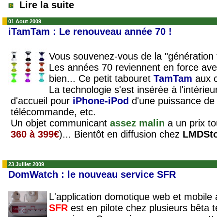
Lire la suite
01 Aout 2009
iTamTam : Le renouveau année 70 !
Vous souvenez-vous de la "génération to
Les années 70 reviennent en force avec
bien... Ce petit tabouret
TamTam
aux c
La technologie s'est insérée à l'intérie
d'accueil pour
iPhone-iPod
d'une puissance d
télécommande, etc.
Un objet communicant
assez malin
a un prix 
360 à 399€
)... Bientôt en diffusion chez
LMDSto
23 Juillet 2009
DomWatch : le nouveau service SFR
L'application domotique web et mobile
SFR
est en pilote chez plusieurs bêta 