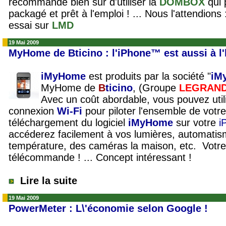
recommande bien sur d'utiliser la
DOMBOX
qui
packagé et prêt à l'emploi ! ... Nous l'attendions
essai sur
LMD
19 Mai 2009
MyHome de Bticino : l'iPhone™ est aussi à l
iMyHome
est produits par la société "
iM
MyHome de
B
ticino
, (Groupe
LEGRAN
Avec un coût abordable, vous pouvez util
connexion
Wi-Fi
pour piloter l'ensemble de votre 
téléchargement du logiciel
iMyHome
sur votre
i
accéderez facilement à vos lumières, automatism
température, des caméras la maison, etc. Votr
télécommande ! ... Concept intéressant !
Lire la suite
19 Mai 2009
PowerMeter : L\'économie selon Google !