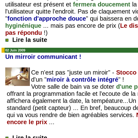
utilisateur est présent et
fermera doucement
la
l'utilisateur quitte l'endroit. Pas de claquement vi
"
fonction d'approche douce
" qui baissera en d
hyginénique
... mais pas encore de prix (
Le dis
pas répondu
!)
Lire la suite
02 Juin 2009
Un mirroir communicant !
Ce n'est pas "juste un miroir" -
Stocc
d'un "
miroir à contrôle intégré
" !
Votre salle de bain va se doter
d'une p
offrant la programmation facile et l'ecoute de la
affichera également la date, la tempéature...Un
standard (petit capteur) ... En bref, beaucoup d
qui va vous rendre de bien agréables services.
encore le prix
...
Lire la suite