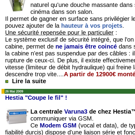
naturel qu'une douche massante dans 
cinéma dans son salon.
Il permet de gagner en surface sans privilégier l
pouvez ajouter de la
hauteur à vos projets
.
Une sécurité repensée pour le particulier
:
Le système exclusif de sécurité intégré, que l’on 
cabine, permet de
ne jamais être coincé
dans s
la cabine n'est pas suspendue par des câbles : i
rupture de ceux-ci. De plus, il existe effectivem
vitesse (limiteur de débit hydraulique) qui freine
descendre trop vite....
A partir de 12900€ mont
Lire la suite
26 Mai 2009
Hestia "Coupe le fil" !
La centrale
Varuna3
de chez Hestia
communiquer via GSM.
Ce
Modem GSM
(vocal et data), de ty
fiabilité durcis) dispose d'une liaison série et f