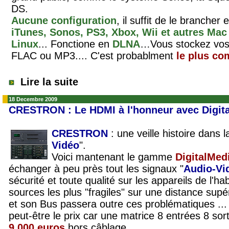
DS.
Aucune configuration
, il suffit de le brancher
iTunes, Sonos, PS3, Xbox, Wii et autres Ma
Linux
... Fonctione en
DLNA
…Vous stockez vos f
FLAC ou MP3.... C'est probablment
le plus co
Lire la suite
18 Decembre 2009
CRESTRON : Le HDMI à l'honneur avec Digit
CRESTRON
: une veille histoire dans 
Vidéo
".
Voici mantenant le gamme
DigitalMed
échanger à peu près tout les signaux "
Audio-Vi
sécurité et toute qualité sur les appareils de l'ha
sources les plus "fragiles" sur une distance sup
et son Bus passera outre ces problématiques ...
peut-être le prix car une matrice 8 entrées 8 sor
9.000 euros
hors câblage...