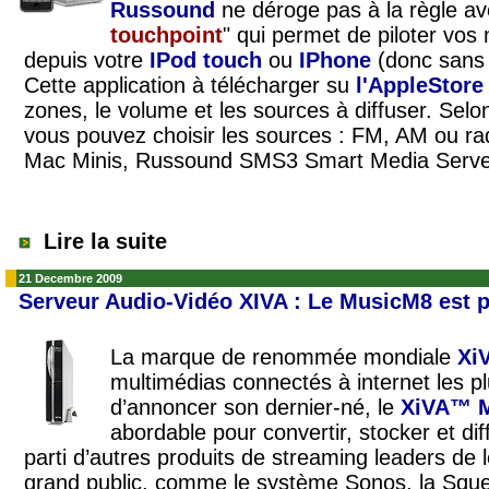
Russound
ne déroge pas à la règle av
touchpoint
" qui permet de piloter vo
depuis votre
IPod touch
ou
IPhone
(donc sans 
Cette application à télécharger su
l'AppleStor
zones, le volume et les sources à diffuser. Selo
vous pouvez choisir les sources : FM, AM ou radi
Mac Minis, Russound SMS3 Smart Media Server 
Lire la suite
21 Decembre 2009
Serveur Audio-Vidéo XIVA : Le MusicM8 est pa
La marque de renommée mondiale
Xi
multimédias connectés à internet les pl
d’annoncer son dernier-né, le
XiVA™ 
abordable pour convertir, stocker et diff
parti d’autres produits de streaming leaders de 
grand public, comme le système Sonos, la Sque