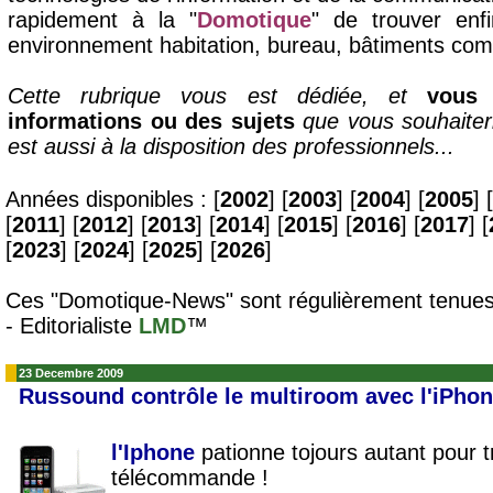
rapidement à la "
Domotique
" de trouver enf
environnement habitation, bureau, bâtiments com
Cette rubrique vous est dédiée, et
vous 
informations ou des sujets
que vous souhaiterie
est aussi à la disposition des professionnels...
Années disponibles : [
2002
] [
2003
] [
2004
] [
2005
] [
[
2011
] [
2012
] [
2013
] [
2014
] [
2015
] [
2016
] [
2017
] [
[
2023
] [
2024
] [
2025
] [
2026
]
Ces "Domotique-News" sont régulièrement tenues
- Editorialiste
LMD
™
23 Decembre 2009
Russound contrôle le multiroom avec l'iPho
l'Iphone
pationne tojours autant pour 
télécommande !