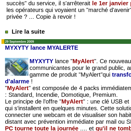
succès
" du service, il s'arrêterait
le 1er janvie
les opérateurs qui voyaient un "marché d'avenir"
privée ? ... Copie à revoir !
Lire la suite
29 Septembre 2009
MYXYTY lance MYALERTE
MYXYTY
lance "
MyAlert
". Ce nouveau
communicantes pour le grand public, an
gamme de produit "MyAlert"qui
transf
d’alarme
!
"
MyAlert
" est composée de 4 packs immédiatem
:
Standard, Incendie, Domotique, Premium
.
Le principe de l’offre "
MyAlert
" : une clé USB et 
qui s’installent en quelques minutes. Cette solu
connecter une webcam et de visualiser son habit
distant avec prévention immédiate par mail ou S
PC tourne toute la journée
.... et
qu'il ne to