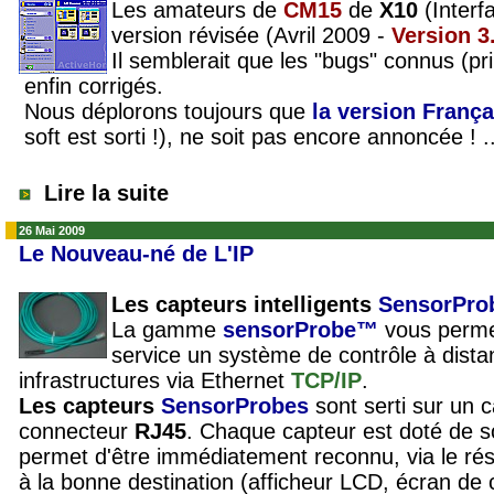
Les amateurs de
CM15
de
X10
(Interf
version révisée (Avril 2009 -
Version 3
Il semblerait que les "
bugs
" connus (pri
enfin corrigés.
Nous déplorons toujours que
la version Franç
soft est sorti !), ne soit pas encore annoncée ! 
Lire la suite
26 Mai 2009
Le Nouveau-né de L'IP
Les capteurs intelligents
SensorPro
La gamme
sensorProbe™
vous perme
service un système de contrôle à dist
infrastructures via Ethernet
TCP/IP
.
Les capteurs
SensorProbes
sont serti sur un 
connecteur
RJ45
. Chaque capteur est doté de s
permet d'être immédiatement reconnu, via le r
à la bonne destination (afficheur LCD, écran de co