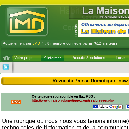
Actuellement sur
LMD
™ :
0
membre
connecté parmi 7612
visiteurs
Votre projet
Produits & solutions
Forum
S'informer
Revue de Presse Domotique - news, 
Cette page
est disponible en flux RSS
:
http://www.maison-domotique.com/rss/breves.php
Une rubrique où nous nous vous tenons informé(
technologies de l'information et de la communicat