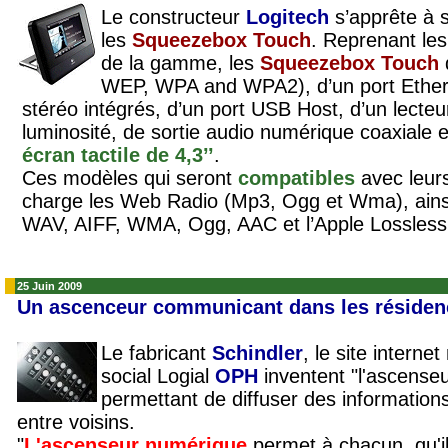
Le constructeur
Logitech
s’apprête à 
les
Squeezebox Touch
. Reprenant le
de la gamme, les
Squeezebox Touch
WEP, WPA and WPA2), d’un port Ethern
stéréo intégrés, d’un port USB Host, d’un lecteu
luminosité, de sortie audio numérique coaxiale e
écran tactile de 4,3’’
.
Ces modèles qui seront
compatibles
avec leur
charge les Web Radio (Mp3, Ogg et Wma), ains
WAV, AIFF, WMA, Ogg, AAC et l’Apple Lossless...
25 Juin 2009
Un ascenceur communicant dans les résiden
Le fabricant
Schindler
, le site interne
social Logial
OPH
inventent "l'ascense
permettant de diffuser des information
entre voisins.
"
L'ascenseur numérique
permet à chacun, qu'il 