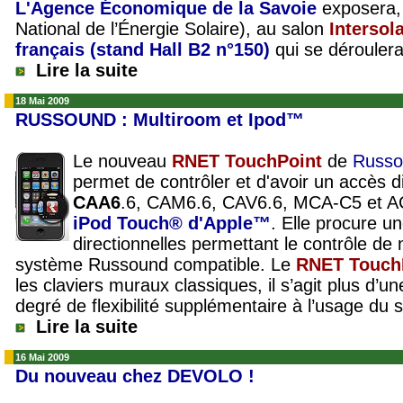
L'Agence Économique de la Savoie
exposera,
National de l’Énergie Solaire
), au salon
Intersol
français (stand Hall B2 n°150)
qui se dérouler
Lire la suite
18 Mai 2009
RUSSOUND : Multiroom et Ipod™
Le nouveau
RNET TouchPoint
de
Russo
permet de contrôler et d'avoir un accès d
CAA6
.6, CAM6.6, CAV6.6, MCA-C5 et A
iPod Touch® d'Apple™
. Elle procure un
directionnelles permettant le contrôle de 
système Russound compatible. Le
RNET Touch
les claviers muraux classiques, il s’agit plus d’u
degré de flexibilité supplémentaire à l’usage du
Lire la suite
16 Mai 2009
Du nouveau chez DEVOLO !