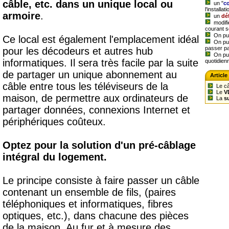
câble, etc. dans un unique local ou
un "
co
l'installati
armoire
.
un
dé
modifi
courant s
On pu
Ce local est également l'emplacement idéal
On pui
passer pa
pour les décodeurs et autres hub
On pui
informatiques. Il sera très facile par la suite
quotidien
de partager un unique abonnement au
Article
câble entre tous les téléviseurs de la
Le c
Le
V
maison, de permettre aux ordinateurs de
La
s
partager données, connexions Internet et
périphériques coûteux.
Optez pour la solution d'un
pré-câblage
intégral du logement.
Le principe consiste à faire passer un câble
contenant un ensemble de fils, (paires
téléphoniques et informatiques, fibres
optiques, etc.), dans chacune des pièces
de la maison. Au fur et à mesure des