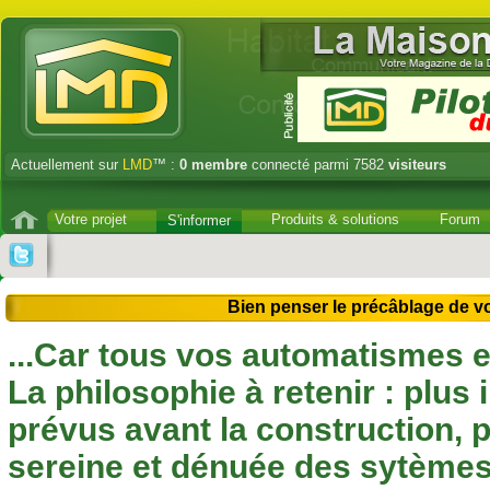
Actuellement sur
LMD
™ :
0
membre
connecté parmi 7582
visiteurs
Votre projet
Produits & solutions
Forum
S'informer
Bien penser le précâblage de vot
...Car tous vos automatismes 
La philosophie à retenir : plus 
prévus avant la construction, p
sereine et dénuée des sytèmes 