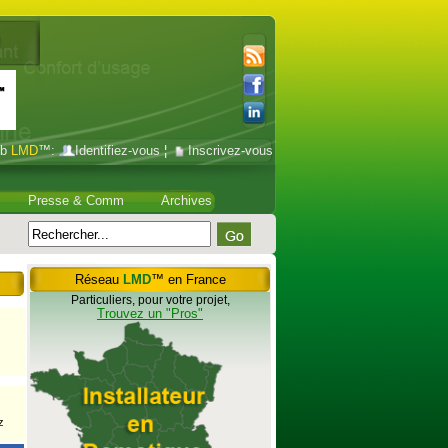
ub
LMD
™:
Identifiez-vous
¦
Inscrivez-vous
Presse & Comm
Archives
Réseau
LMD
™ en France
Particuliers, pour votre projet,
Trouvez un "Pros"
z