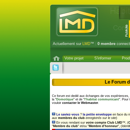
Actuellement sur
LMD
™ :
0
membre
connect
Votre projet
S'informer
Prod
Le Forum d
Ce forum est dedié aux échanges de vos expériences, s
la "
Domotique
" et de "
l'habitat communicant
". Pour
vouloir
contacter le Webmaster
.
Le saviez-vous
?
la petite enveloppe
en face du n
aux
membres du club
enregistrés sur le site
)
En vous rendant sur
votre compte Club LMD
™, (
"
Membre du club
" et/ou "
Membre d'honneur
", (Iden