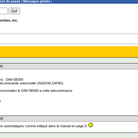
ot de passe
|
Messages privés
|
rches, etc.
45
ny : DAV-SB300
e telecommande universelle UNIDOM ZAP801
re reconnaitre le DAV-SB300 a cette telecommance
?
:28
hes automatiques comme indiqué dans le manuel en page 8.