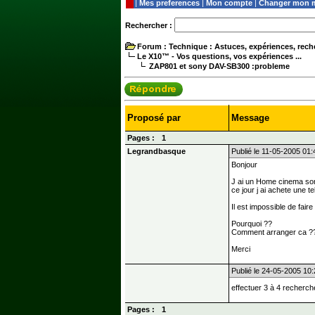
|
Mes preferences
|
Mon compte
|
Changer mon m
Rechercher :
Forum
: Technique : Astuces, expériences, reche
Le X10™ - Vos questions, vos expériences ...
ZAP801 et sony DAV-SB300 :probleme
Proposé par
Message
Pages :
1
Legrandbasque
Publié le 11-05-2005 01:
Bonjour
J ai un Home cinema so
ce jour j ai achete un
Il est impossible de fai
Pourquoi ??
Comment arranger ca ?
Merci
Publié le 24-05-2005 10
effectuer 3 à 4 recherc
Pages :
1