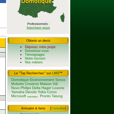
Professionnels :
Inscrivez-vous
Obtenir un devis
Déposez votre projet
Domotisez-vous
Témoignages
Notre mission
Nos métiers
Le "Top Recherches" sur
LMD
™
Domotique
Environnement
Sonos
Mobotix
Crestron
Maison
Vdi
Nuvo
Philips
Delta
Hager
Loxone
Yamaha
Devolo
Yokis
Corvo
Microsoft
Pronto
Tatung
marmites
Annuaire & liens
[
Consulter
]