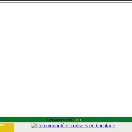
Les Partenaires
LMD
™ :