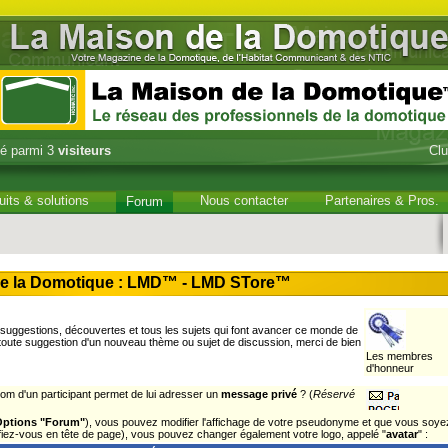
é parmi 3
visiteurs
Cl
uits & solutions
Nous contacter
Partenaires & Pros.
Forum
e la Domotique : LMD™ - LMD STore™
uggestions, découvertes et tous les sujets qui font avancer ce monde de
 toute suggestion d'un nouveau thème ou sujet de discussion, merci de bien
Les membres
d'honneur
om d'un participant permet de lui adresser un
message privé
? (
Réservé
Options "Forum"
), vous pouvez modifier l'affichage de votre pseudonyme et que vous soye
tifiez-vous en tête de page), vous pouvez changer également votre logo, appelé "
avatar
" :