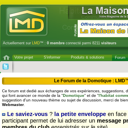
Actuellement sur
LMD
™ :
0
membre
connecté parmi 8211
visiteurs
Votre projet
S'informer
Produits & solutions
Forum
Le Forum de la Domotique : LMD
Ce forum est dedié aux échanges de vos expériences, suggestions, dé
qui font avancer ce monde de la "
Domotique
" et de "
l'habitat comm
suggestion d'un nouveau thème ou sujet de discussion, merci de bien
Webmaster
.
Le saviez-vous
?
la petite enveloppe
en face
participant permet de lui adresser un
message pr
membres du club
enregistrés sur le site
)