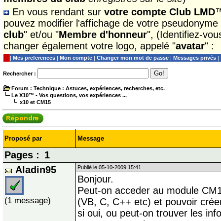
En vous rendant sur
votre compte Club LMD
™
pouvez modifier l'affichage de votre pseudonyme
club
" et/ou "
Membre d'honneur
", (Identifiez-vo
changer également votre logo, appelé "
avatar
" :
|
Mes preferences
|
Mon compte
|
Changer mon mot de passe
|
Messages privés
|
Rechercher :
Forum
: Technique : Astuces, expériences, recherches, etc.
Le X10™ - Vos questions, vos expériences ...
x10 et CM15
Proposé par
Message
Pages :
1
Aladin95
Publié le 05-10-2009 15:41
Bonjour.
Peut-on acceder au module CM1
(1 message)
(VB, C, C++ etc) et pouvoir créer
si oui, ou peut-on trouver les in