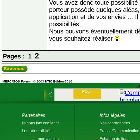
Vous avez donc toute possibilité
porteur possède quelques aléas,
application et de vos envies ... Il
possibilités.
Nous pouvons éventuellement dét
vous souhaitez réaliser
2
Pages :
1
MERCATOS Forum
- © 2003
NTIC Edition
-2016
Le
Partenaires
Infos légales
Ils nous font confiance
Nos coordonnées
Les sites affiliés :
Presse/Communication
mercatos.eu
Echange de liens