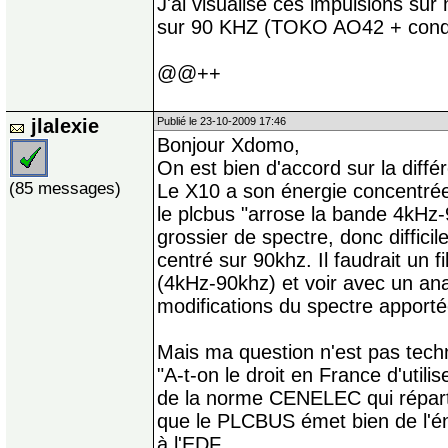
J'ai visualisé ces impulsions sur 
sur 90 KHZ (TOKO AO42 + cond
@@++
jlalexie
Publié le 23-10-2009 17:46
Bonjour Xdomo,
On est bien d'accord sur la diff
(85 messages)
Le X10 a son énergie concentré
le plcbus "arrose la bande 4kHz-9
grossier de spectre, donc difficil
centré sur 90khz. Il faudrait un f
(4kHz-90khz) et voir avec un ana
modifications du spectre apportée
Mais ma question n'est pas techn
"A-t-on le droit en France d'util
de la norme CENELEC qui répart
que le PLCBUS émet bien de l'én
à l'EDF.