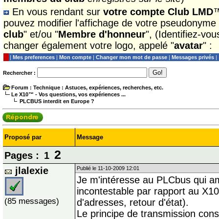
En vous rendant sur
votre compte Club LMD
™
pouvez modifier l'affichage de votre pseudonyme
club
" et/ou "
Membre d'honneur
", (Identifiez-vo
changer également votre logo, appelé "
avatar
" :
|
Mes preferences
|
Mon compte
|
Changer mon mot de passe
|
Messages privés
|
Rechercher :
Forum
: Technique : Astuces, expériences, recherches, etc.
Le X10™ - Vos questions, vos expériences ...
PLCBUS interdit en Europe ?
Proposé par
Message
2
Pages :
1
jlalexie
Publié le 11-10-2009 12:01
Je m'intéresse au PLCbus qui a
incontestable par rapport au X10 
(85 messages)
d'adresses, retour d'état).
Le principe de transmission cons