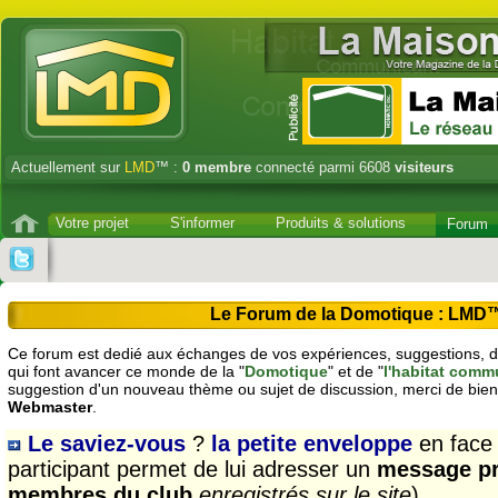
Actuellement sur
LMD
™ :
0
membre
connecté parmi 6608
visiteurs
Votre projet
S'informer
Produits & solutions
Forum
Le Forum de la Domotique : LMD
Ce forum est dedié aux échanges de vos expériences, suggestions, dé
qui font avancer ce monde de la "
Domotique
" et de "
l'habitat comm
suggestion d'un nouveau thème ou sujet de discussion, merci de bien
Webmaster
.
Le saviez-vous
?
la petite enveloppe
en face
participant permet de lui adresser un
message pr
membres du club
enregistrés sur le site
)