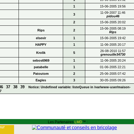
1
15-06-2005 19:56
11-09-2007 11:46
3
pidou46
2
15-06-2005 20:02
15-06-2005 08:19
Rips
2
Rips
elsevir
1
15-06-2005 19:42
HAPPY
1
11-06-2005 20:17
26-08-2010 11:57
Krolik
5
grenouille34730
sebos6969
1
11-06-2005 20:24
patabelle
1
01-06-2005 22:21
Patoutom
2
25-06-2005 07:42
Eagles
3
30-05-2005 09:26
36
37
38
39
Notice: Undefined variable: listeQueue in /var/www-user/maison-
7
Les Partenaires
LMD
™ :