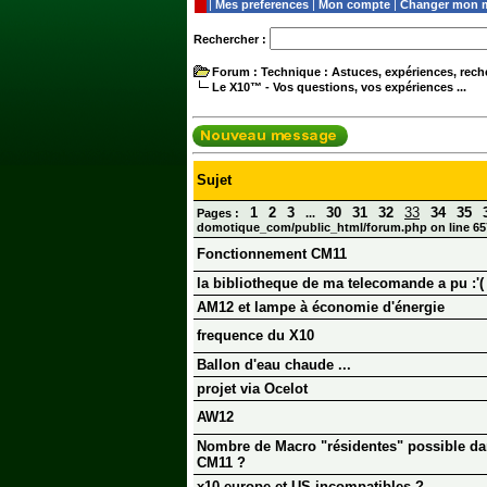
|
Mes preferences
|
Mon compte
|
Changer mon m
Rechercher :
Forum
: Technique : Astuces, expériences, reche
Le X10™ - Vos questions, vos expériences ...
Sujet
1
2
3
30
31
32
33
34
35
Pages :
...
domotique_com/public_html/forum.php on line 65
Fonctionnement CM11
la bibliotheque de ma telecomande a pu :'(
AM12 et lampe à économie d'énergie
frequence du X10
Ballon d'eau chaude ...
projet via Ocelot
AW12
Nombre de Macro "résidentes" possible d
CM11 ?
x10 europe et US incompatibles ?