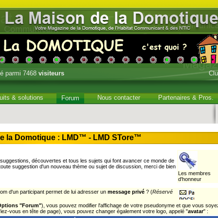
é parmi 7468
visiteurs
Cl
uits & solutions
Nous contacter
Partenaires & Pros.
Forum
e la Domotique : LMD™ - LMD STore™
uggestions, découvertes et tous les sujets qui font avancer ce monde de
 toute suggestion d'un nouveau thème ou sujet de discussion, merci de bien
Les membres
d'honneur
om d'un participant permet de lui adresser un
message privé
? (
Réservé
Options "Forum"
), vous pouvez modifier l'affichage de votre pseudonyme et que vous soye
tifiez-vous en tête de page), vous pouvez changer également votre logo, appelé "
avatar
" :