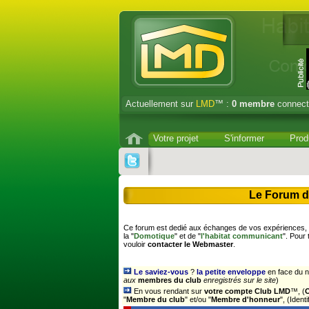
Actuellement sur
LMD
™ :
0
membre
connect
Votre projet
S'informer
Prod
Le Forum d
Ce forum est dedié aux échanges de vos expériences, s
la "
Domotique
" et de "
l'habitat communicant
". Pour
vouloir
contacter le Webmaster
.
Le saviez-vous
?
la petite enveloppe
en face du n
aux
membres du club
enregistrés sur le site
)
En vous rendant sur
votre compte Club LMD
™, (
"
Membre du club
" et/ou "
Membre d'honneur
", (Iden