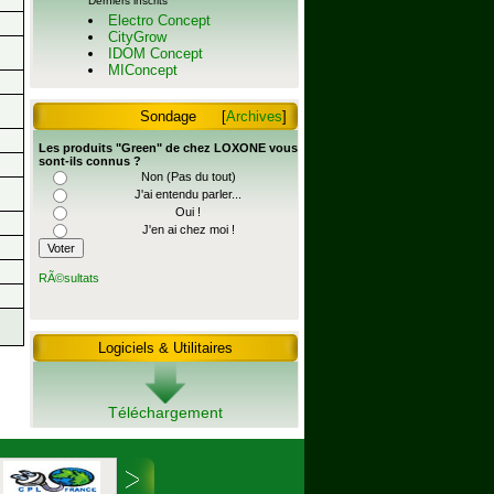
Derniers inscrits
Electro Concept
CityGrow
IDOM Concept
MIConcept
Sondage
[
Archives
]
Les produits "Green" de chez LOXONE vous
sont-ils connus ?
Non (Pas du tout)
J'ai entendu parler...
Oui !
J'en ai chez moi !
RÃ©sultats
Logiciels & Utilitaires
Téléchargement