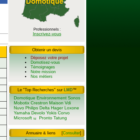
Professionnels :
Inscrivez-vous
Obtenir un devis
Déposez votre projet
Domotisez-vous
Témoignages
Notre mission
Nos métiers
Le "Top Recherches" sur
LMD
™
Domotique
Environnement
Sonos
Mobotix
Crestron
Maison
Vdi
Nuvo
Philips
Delta
Hager
Loxone
Yamaha
Devolo
Yokis
Corvo
Microsoft
Pronto
Tatung
fd
Annuaire & liens
[
Consulter
]