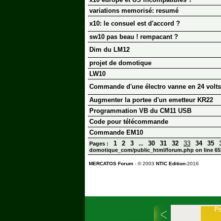
variations memorisé: resumé
x10: le consuel est d'accord ?
sw10 pas beau ! rempacant ?
Dim du LM12
projet de domotique
LW10
Commande d'une électro vanne en 24 volts
Augmenter la portee d'un emetteur KR22
Programmation VB du CM11 USB
Code pour télécommande
Commande EM10
1
2
3
30
31
32
33
34
35
Pages :
...
domotique_com/public_html/forum.php on line 65
MERCATOS Forum
- © 2003
NTIC Edition
-2016