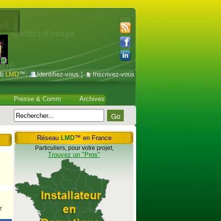
ub
LMD
™:
Identifiez-vous
¦
Inscrivez-vous
Presse & Comm
Archives
Réseau
LMD
™ en France
Particuliers, pour votre projet,
Trouvez un "Pros"
z