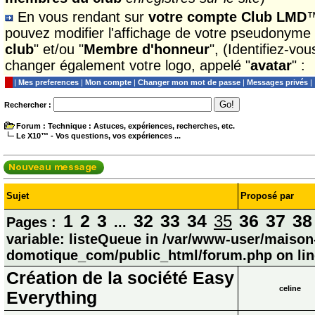
En vous rendant sur
votre compte Club LMD
™
pouvez modifier l'affichage de votre pseudonyme
club
" et/ou "
Membre d'honneur
", (Identifiez-vo
changer également votre logo, appelé "
avatar
" :
|
Mes preferences
|
Mon compte
|
Changer mon mot de passe
|
Messages privés
|
Rechercher :
Forum
: Technique : Astuces, expériences, recherches, etc.
Le X10™ - Vos questions, vos expériences ...
Sujet
Proposé par
1
2
3
32
33
34
36
37
38
35
Pages :
...
variable: listeQueue in /var/www-user/maison
domotique_com/public_html/forum.php on lin
Création de la société Easy
celine
Everything