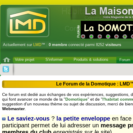
Actuellement sur
LMD
™ :
0
membre
connecté parmi 8252
visiteurs
Votre projet
S'informer
Produits & solutions
Forum
Le Forum de la Domotique : LMD
Ce forum est dedié aux échanges de vos expériences, suggestions, dé
qui font avancer ce monde de la "
Domotique
" et de "
l'habitat comm
suggestion d'un nouveau thème ou sujet de discussion, merci de bien
Webmaster
.
Le saviez-vous
?
la petite enveloppe
en face
participant permet de lui adresser un
message pr
membres du club
enregistrés sur le site
)