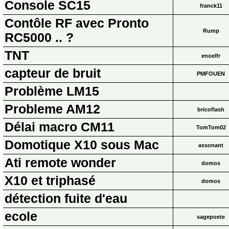
Console SC15
franck11
Contôle RF avec Pronto
Rump
RC5000 .. ?
TNT
enoelfr
capteur de bruit
PMFOUEN
Problème LM15
Probleme AM12
bricoflash
Délai macro CM11
TomTom02
Domotique X10 sous Mac
assonant
Ati remote wonder
domos
X10 et triphasé
domos
détection fuite d'eau
ecole
sagepoete