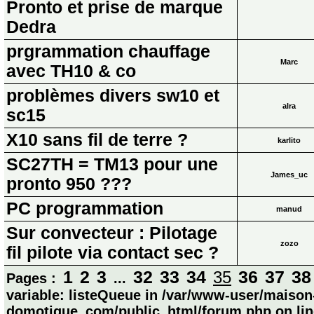
Pronto et prise de marque
Dedra
prgrammation chauffage
Marc
avec TH10 & co
problèmes divers sw10 et
alra
sc15
X10 sans fil de terre ?
karlito
SC27TH = TM13 pour une
James_uc
pronto 950 ???
PC programmation
manud
Sur convecteur : Pilotage
zozo
fil pilote via contact sec ?
1
2
3
32
33
34
36
37
38
35
Pages :
...
variable: listeQueue in /var/www-user/maison
domotique_com/public_html/forum.php on lin