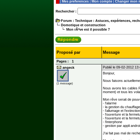
|
Mes preferences
|
Mon compte
|
Changer mon m
Rechercher :
Forum
: Technique : Astuces, expériences, reche
Domotique et construction
Mon rÃªve est il possible ?
Proposé par
Message
Pages :
1
Publié le 09-02-2012 13
angeck
Bonjour,
Nous faisons actuelleme
(1 message)
Nous avons les cables RJ
moment) et tous les vola
Mon rêve serait de pouvo
- l'alarme
- la gestion du chauffage
- l'allumage et l'extincti
- l'ouverture et la ferme
- l'ouverture et la fermet
- l'interphone
- gestion par appli andro
J'ai fait pas mal de rech