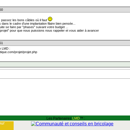
:50
s passez les bons câbles où il faut
dans le cadre d'une implantation filaire bien pensée...
ite se faire par "phases" suivant votre budget ...
projet" pour que nous puissions nous rappeler et vous aider à avancer
:51
te LMD :
ique.com/projet/projet.php
Les Partenaires
LMD
™ :