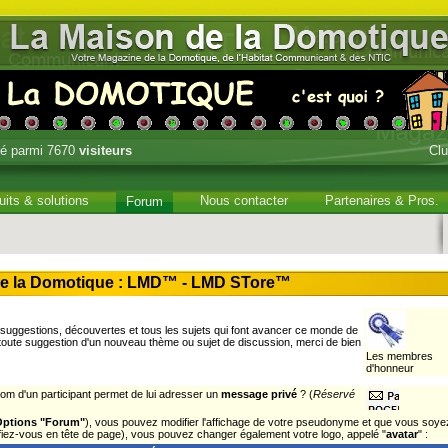
é parmi 7670
visiteurs
Cl
uits & solutions
Nous contacter
Partenaires & Pros.
Forum
e la Domotique : LMD™ - LMD STore™
uggestions, découvertes et tous les sujets qui font avancer ce monde de
 toute suggestion d'un nouveau thème ou sujet de discussion, merci de bien
Les membres
d'honneur
om d'un participant permet de lui adresser un
message privé
? (
Réservé
Options "Forum"
), vous pouvez modifier l'affichage de votre pseudonyme et que vous soye
tifiez-vous en tête de page), vous pouvez changer également votre logo, appelé "
avatar
" :