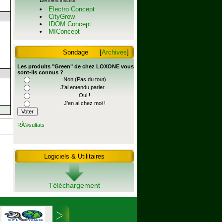
Derniers inscrits
Electro Concept
CityGrow
IDOM Concept
MIConcept
Sondage
[
Archives
]
Les produits "Green" de chez LOXONE vous
sont-ils connus ?
Non (Pas du tout)
J'ai entendu parler...
Oui !
J'en ai chez moi !
RÃ©sultats
Logiciels & Utilitaires
Téléchargement