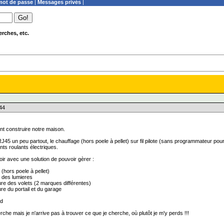
ot de passe
|
Messages privés
|
rches, etc.
:44
nt construire notre maison.
45 un peu partout, le chauffage (hors poele à pellet) sur fil pilote (sans programmateur pour
nts roulants électriques.
ir avec une solution de pouvoir gèrer :
 (hors poele à pellet)
on des lumieres
ture des volets (2 marques différentes)
ure du portail et du garage
id
erche mais je n'arrive pas à trouver ce que je cherche, où plutôt je m'y perds !!!