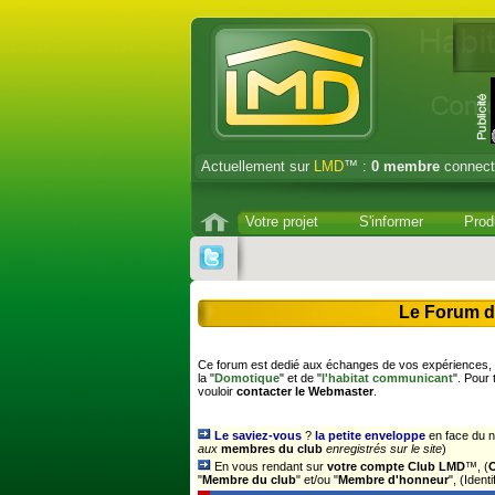
Actuellement sur
LMD
™ :
0
membre
connect
Votre projet
S'informer
Prod
Le Forum d
Ce forum est dedié aux échanges de vos expériences, s
la "
Domotique
" et de "
l'habitat communicant
". Pour
vouloir
contacter le Webmaster
.
Le saviez-vous
?
la petite enveloppe
en face du n
aux
membres du club
enregistrés sur le site
)
En vous rendant sur
votre compte Club LMD
™, (
"
Membre du club
" et/ou "
Membre d'honneur
", (Iden