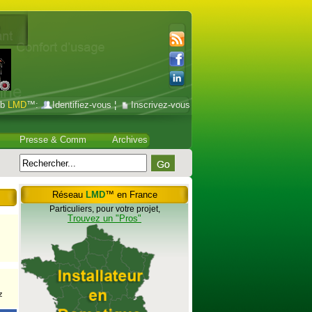
ub
LMD
™:
Identifiez-vous
¦
Inscrivez-vous
Presse & Comm
Archives
Réseau
LMD
™ en France
Particuliers, pour votre projet,
Trouvez un "Pros"
z