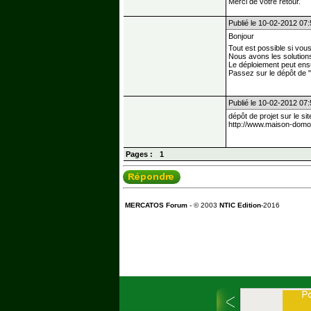
Merci de votre retour.
Publié le 10-02-2012 07
Bonjour
Tout est possible si vou
Nous avons les solutions 
Le déploiement peut ensu
Passez sur le dépôt de "
Publié le 10-02-2012 07
dépôt de projet sur le si
http://www.maison-domot
Pages :
1
MERCATOS Forum
- © 2003
NTIC Edition
-2016