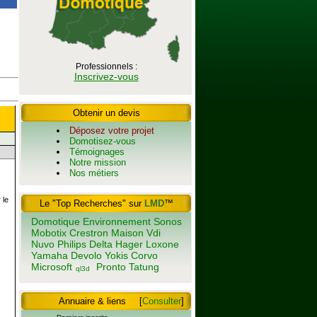
Professionnels :
Inscrivez-vous
Obtenir un devis
Déposez votre projet
Domotisez-vous
Témoignages
Notre mission
Nos métiers
 le
Le "Top Recherches" sur
LMD
™
Domotique
Environnement
Sonos
Mobotix
Crestron
Maison
Vdi
Nuvo
Philips
Delta
Hager
Loxone
Yamaha
Devolo
Yokis
Corvo
Microsoft
Pronto
Tatung
ql3d
Annuaire & liens
[
Consulter
]