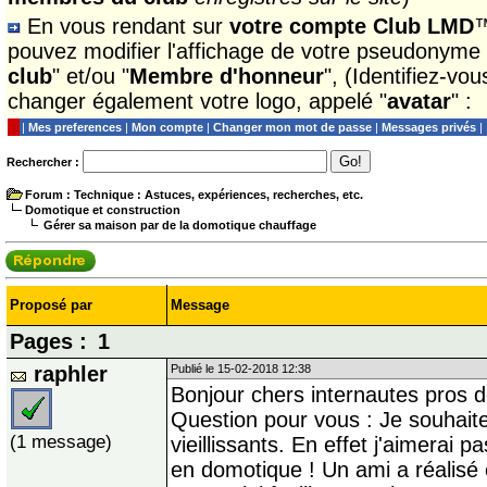
En vous rendant sur
votre compte Club LMD
™
pouvez modifier l'affichage de votre pseudonyme
club
" et/ou "
Membre d'honneur
", (Identifiez-vo
changer également votre logo, appelé "
avatar
" :
|
Mes preferences
|
Mon compte
|
Changer mon mot de passe
|
Messages privés
|
Rechercher :
Forum
: Technique : Astuces, expériences, recherches, etc.
Domotique et construction
Gérer sa maison par de la domotique chauffage
Proposé par
Message
Pages :
1
raphler
Publié le 15-02-2018 12:38
Bonjour chers internautes pros d
Question pour vous : Je souhai
(1 message)
vieillissants. En effet j'aimerai
en domotique ! Un ami a réalisé c