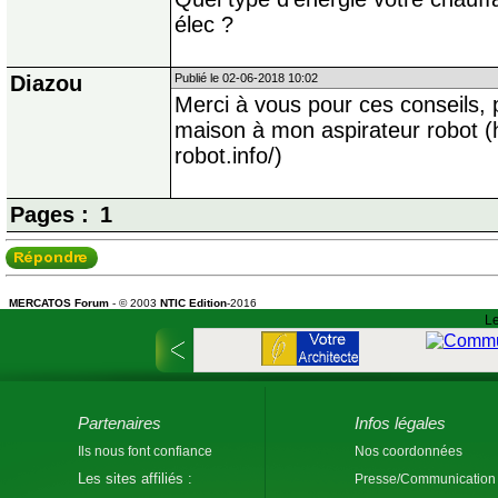
élec ?
Diazou
Publié le 02-06-2018 10:02
Merci à vous pour ces conseils, 
maison à mon aspirateur robot (h
robot.info/)
Pages :
1
MERCATOS Forum
- © 2003
NTIC Edition
-2016
Le
Partenaires
Infos légales
Ils nous font confiance
Nos coordonnées
Les sites affiliés :
Presse/Communication