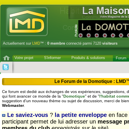
Actuellement sur
LMD
™ :
0
membre
connecté parmi 7120
visiteurs
Votre projet
S'informer
Produits & solutions
Forum
Le Forum de la Domotique : LMD
Ce forum est dedié aux échanges de vos expériences, suggestions, dé
qui font avancer ce monde de la "
Domotique
" et de "
l'habitat comm
suggestion d'un nouveau thème ou sujet de discussion, merci de bien
Webmaster
.
Le saviez-vous
?
la petite enveloppe
en face
participant permet de lui adresser un
message pr
membres du club
enregistrés sur le site
)