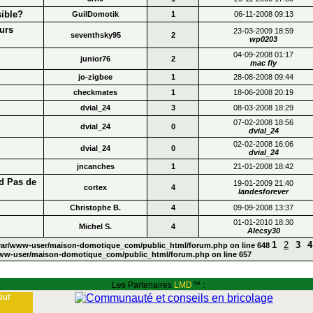
sible?
GuilDomotik
1
06-11-2008 09:13
urs
23-03-2009 18:59
seventhsky95
2
wp0203
04-09-2008 01:17
junior76
2
mac fly
jo-zigbee
1
28-08-2008 09:44
checkmates
1
18-06-2008 20:19
dvial_24
3
08-03-2008 18:29
07-02-2008 18:56
dvial_24
0
dvial_24
02-02-2008 16:06
dvial_24
0
dvial_24
jncanches
1
21-01-2008 18:42
d Pas de
19-01-2009 21:40
cortex
4
landesforever
Christophe B.
4
09-09-2008 13:37
01-01-2010 18:30
Michel S.
4
Alecsy30
1
2
3
4
n /var/www-user/maison-domotique_com/public_html/forum.php on line 648
r/www-user/maison-domotique_com/public_html/forum.php on line 657
Les Partenaires
LMD
™ :