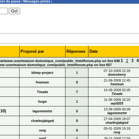
ot de passe
|
Messages privés
|
Proposé par
Réponses
Date
1
2
3
4
n /var/www-user/maison-domotique_com/public_html/forum.php on line 648
r/www-user/maison-domotique_com/public_html/forum.php on line 657
07-10-2009 22:26
idimp-project
1
domoberry
21-09-2009 12:45
freeman
0
freeman
14-09-2009 02:05
Tinade
7
Tinade
11-06-2009 16:20
hugo
1
wp0203
13-08-2009 00:09
10)
lagommette
5
lagommette
27-04-2009 18:07
charlesjabged
0
charlesjabged
05-01-2009 19:18
rorg
0
rorg
arn0
1
26-11-2008 17:55