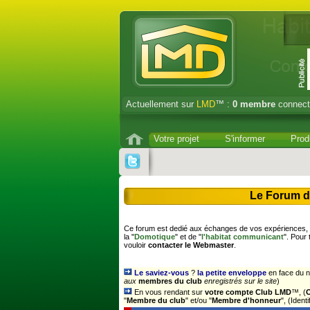
Actuellement sur
LMD
™ :
0
membre
connect
Votre projet
S'informer
Prod
Le Forum d
Ce forum est dedié aux échanges de vos expériences, s
la "
Domotique
" et de "
l'habitat communicant
". Pour
vouloir
contacter le Webmaster
.
Le saviez-vous
?
la petite enveloppe
en face du n
aux
membres du club
enregistrés sur le site
)
En vous rendant sur
votre compte Club LMD
™, (
"
Membre du club
" et/ou "
Membre d'honneur
", (Iden