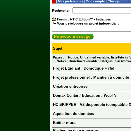
|
Mes preferences
|
Mon compte
|
Changer mon m
Rechercher :
Forum
: NTIC Edition™ - Initiatives
Vous developpez un projet indépendant
Sujet
Pages :
Notice: Undefined variable: listeTete i
Notice: Undefined variable: listeQueue in /va
Projet Etudiant : Domotique + rfid
Projet professionnel : Maintien à domicile
Création entreprise
Domax-Center / Education / WebTV
HC-SKIPPER - V2 disponible (compatible X
Aquisition de données
Boitier mural
Recherche de partenaires