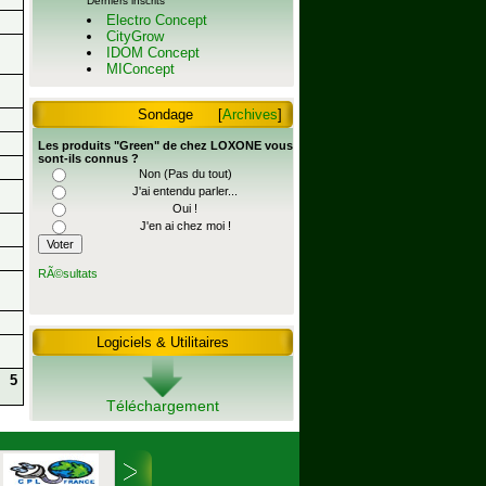
Derniers inscrits
Electro Concept
CityGrow
IDOM Concept
MIConcept
Sondage
[
Archives
]
Les produits "Green" de chez LOXONE vous
sont-ils connus ?
Non (Pas du tout)
J'ai entendu parler...
Oui !
J'en ai chez moi !
RÃ©sultats
Logiciels & Utilitaires
5
Téléchargement