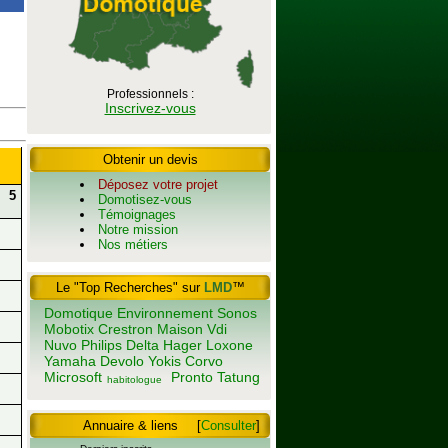
Professionnels :
Inscrivez-vous
Obtenir un devis
Déposez votre projet
5
Domotisez-vous
Témoignages
Notre mission
Nos métiers
Le "Top Recherches" sur
LMD
™
Domotique
Environnement
Sonos
Mobotix
Crestron
Maison
Vdi
Nuvo
Philips
Delta
Hager
Loxone
Yamaha
Devolo
Yokis
Corvo
Microsoft
Pronto
Tatung
habitologue
Annuaire & liens
[
Consulter
]