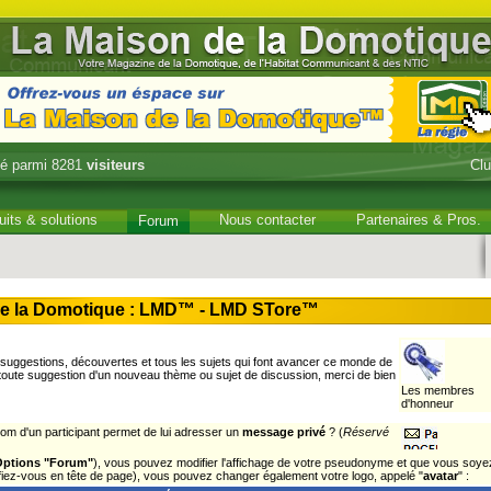
é parmi 8281
visiteurs
Cl
uits & solutions
Nous contacter
Partenaires & Pros.
Forum
e la Domotique : LMD™ - LMD STore™
uggestions, découvertes et tous les sujets qui font avancer ce monde de
 toute suggestion d'un nouveau thème ou sujet de discussion, merci de bien
Les membres
d'honneur
om d'un participant permet de lui adresser un
message privé
? (
Réservé
Options "Forum"
), vous pouvez modifier l'affichage de votre pseudonyme et que vous soye
tifiez-vous en tête de page), vous pouvez changer également votre logo, appelé "
avatar
" :