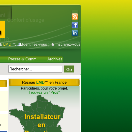
ub
LMD
™:
Identifiez-vous
¦
Inscrivez-vous
Presse & Comm
Archives
Réseau
LMD
™ en France
Particuliers, pour votre projet,
Trouvez un "Pros"
z