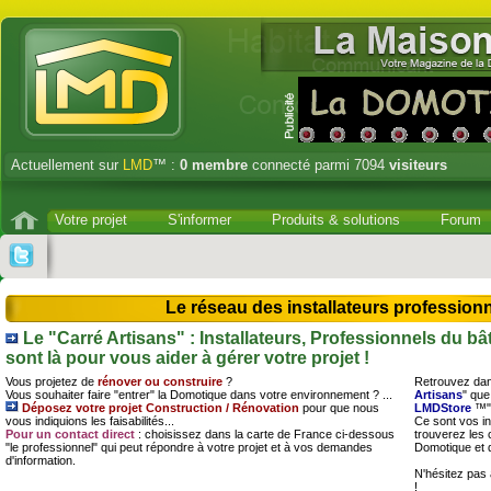
Actuellement sur
LMD
™ :
0
membre
connecté parmi 7094
visiteurs
Votre projet
S'informer
Produits & solutions
Forum
Le réseau des installateurs profession
Le "Carré Artisans" : Installateurs, Professionnels du 
sont là pour vous aider à gérer votre projet !
Vous projetez de
rénover ou construire
?
Retrouvez dan
Vous souhaiter faire "entrer" la Domotique dans votre environnement ? ...
Artisans
" que
Déposez votre projet Construction / Rénovation
pour que nous
LMDStore
™"
vous indiquions les faisabilités...
Ce sont vos in
Pour un contact direct
: choisissez dans la carte de France ci-dessous
trouverez les 
"le professionnel" qui peut répondre à votre projet et à vos demandes
Domotique et 
d'information.
N'hésitez pas
!