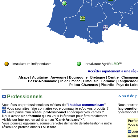
Installateurs indépendants
Installateur Agréé
LMD
™
Accéder rapidement à une rég
Alsace
|
Aquitaine
|
Auvergne
|
Bourgogne
|
Bretagne
|
Centre
|
Champag
Basse-Normandie
|
Ile de France
|
Limousin
|
Lorraine
|
Languedoc-
Poitou-Charentes
|
Picardie
|
Pays de Loir
Professionnels
Vous êtes un professionnel des métiers de "
l'habitat communicant
"
Nous pourron
Vous souhaitez faire connaître votre compagnie et/ou vos produits ?
la promotion
Faire partie d'un
réseau professionnel
et décupler vos ventes ?
opérationnel 
Nous avons
une formule
qui va vous intéresser pour être rapidement
visible sur Internet, en adhérant au "
Carré Artisans
™".
Profe
Vous pourrez également soumettre votre demande de labellisation à notre
Vous s
réseau de professionnels LMDStore.
?
Adh
aujour