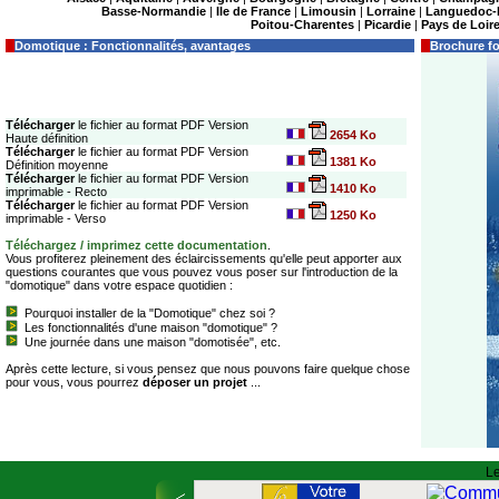
Basse-Normandie
|
Ile de France
|
Limousin
|
Lorraine
|
Languedoc-
Poitou-Charentes
|
Picardie
|
Pays de Loir
Domotique : Fonctionnalités, avantages
Brochure f
Télécharger
le fichier au format PDF Version
2654 Ko
Haute définition
Télécharger
le fichier au format PDF Version
1381 Ko
Définition moyenne
Télécharger
le fichier au format PDF Version
1410 Ko
imprimable - Recto
Télécharger
le fichier au format PDF Version
1250 Ko
imprimable - Verso
Téléchargez / imprimez cette documentation
.
Vous profiterez pleinement des éclaircissements qu'elle peut apporter aux
questions courantes que vous pouvez vous poser sur l'introduction de la
"domotique" dans votre espace quotidien :
Pourquoi installer de la "Domotique" chez soi ?
Les fonctionnalités d'une maison "domotique" ?
Une journée dans une maison "domotisée", etc.
Après cette lecture, si vous pensez que nous pouvons faire quelque chose
pour vous, vous pourrez
déposer un projet
...
Le