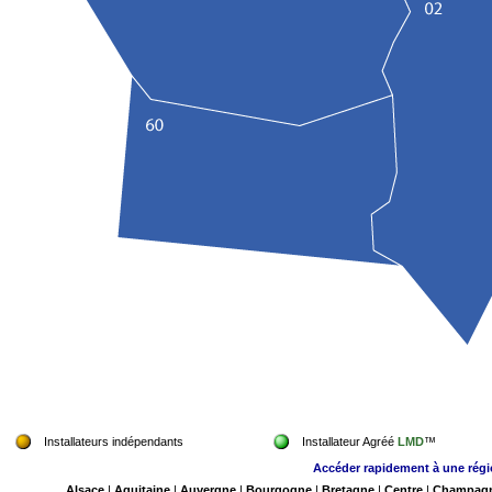
Installateurs indépendants
Installateur Agréé
LMD
™
Accéder rapidement à une rég
Alsace
|
Aquitaine
|
Auvergne
|
Bourgogne
|
Bretagne
|
Centre
|
Champag