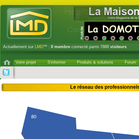
Actuellement sur
LMD
™ :
0
membre
connecté parmi 7888
visiteurs
Votre projet
S'informer
Produits & solutions
Forum
Le réseau des professionnels