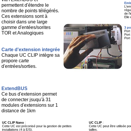
Emb
permettent d'étendre le
L'em
nombre de points télégérés.
régu
de l'
Ces extensions sont à
Elle 
choisir dans une large
gamme d'entées/sorites
3 p
Port 
TOR et Analogiques
Port
Port
Carte d'extension integrée
Chaque UC CLIP intègre sa
propore carte
d'entrées/sorties.
ExtendBUS
Ce bus d'extension permet
de connecter jsuqu'à 31
modules d'extensions sur 1
distance de 1km
UC CLIP Nano
:
UC CLIP
:
Cette UC est préconisé pour la gestion de petites
Cette UC peut être utilisée pou
installations (4 à E/S).
tailles.