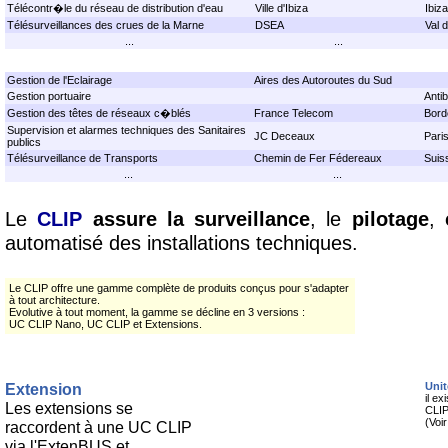
Télécontr�le du réseau de distribution d'eau
Ville d'Ibiza
Ibiza
Télésurveillances des crues de la Marne
DSEA
Val 
...
...
Gestion de l'Eclairage
Aires des Autoroutes du Sud
Gestion portuaire
Anti
Gestion des têtes de réseaux c�blés
France Telecom
Bord
Supervision et alarmes techniques des Sanitaires
JC Deceaux
Pari
publics
Télésurveillance de Transports
Chemin de Fer Fédereaux
Suis
...
...
Le
CLIP
assure la surveillance
, le
pilotage
,
automatisé des installations techniques.
Le CLIP offre une gamme complète de produits conçus pour s'adapter
à tout architecture.
Evolutive à tout moment, la gamme se décline en 3 versions :
UC CLIP Nano, UC CLIP et Extensions.
Extension
Unit
il ex
Les extensions se
CLIP
(Voi
raccordent à une UC CLIP
via l'ExtenBUS et