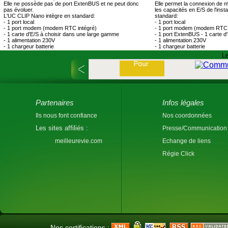
Elle ne possède pas de port ExtenBUS et ne peut donc
Elle permet la connexion de m
pas évoluer.
les capacités en E/S de l'inst
L'UC CLIP Nano intègre en standard:
standard:
- 1 port local
- 1 port local
- 1 port modem (modem RTC intégré)
- 1 port modem (modem RTC 
- 1 carte d'E/S à choisir dans une large gamme
- 1 port ExtenBUS - 1 carte 
- 1 alimentation 230V
- 1 alimentation 230V
- 1 chargeur batterie
- 1 chargeur batterie
Le
Partenaires
Infos légales
Ils nous font confiance
Nos coordonnées
Les sites affiliés :
Presse/Communication
meilleurevie.com
Echange de liens
Régie Click
Nos certifications :