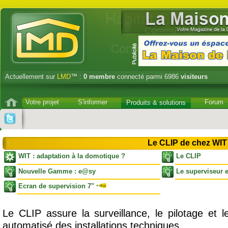
Actuellement sur
LMD
™ :
0
membre
connecté parmi 6986
visiteurs
Votre projet
S'informer
Forum
Produits & solutions
Le CLIP de chez WI
WIT : adaptation à la domotique ?
Le CLIP
Nouvelle Gamme : e@sy
Le superviseur 
Ecran de supervision 7"
Le CLIP assure la surveillance, le pilotage et 
automatisé des installations techniques.