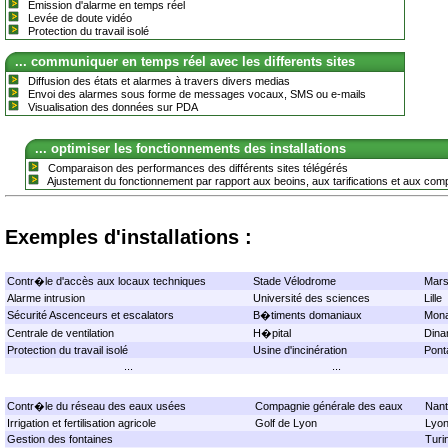
Emission d'alarme en temps réel
Levée de doute vidéo
Protection du travail isolé
... communiquer en temps réel avec les differents sites
Diffusion des états et alarmes à travers divers medias
Envoi des alarmes sous forme de messages vocaux, SMS ou e-mails
Visualisation des données sur PDA
... optimiser les fonctionnements des installations
Comparaison des performances des différents sites télégérés
Ajustement du fonctionnement par rapport aux beoins, aux tarifications et aux c
Exemples d'installations :
Contr�le d'accès aux locaux techniques
Stade Vélodrome
Marse
Alarme intrusion
Université des sciences
Lille
Sécurité Ascenceurs et escalators
B�timents domaniaux
Mon
Centrale de ventilation
H�pital
Dina
Protection du travail isolé
Usine d'incinération
Ponta
...
...
Contr�le du réseau des eaux usées
Compagnie générale des eaux
Nan
Irrigation et fertilisation agricole
Golf de Lyon
Lyo
Gestion des fontaines
Turi