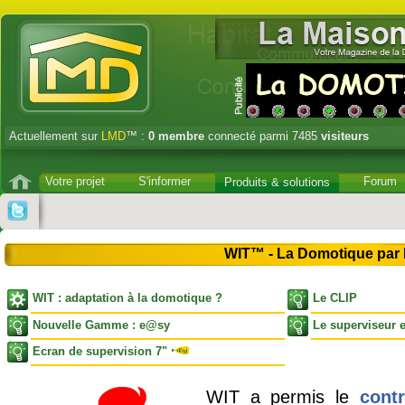
Actuellement sur
LMD
™ :
0
membre
connecté parmi 7485
visiteurs
Votre projet
S'informer
Forum
Produits & solutions
WIT™ - La Domotique par I
WIT : adaptation à la domotique ?
Le CLIP
Nouvelle Gamme : e@sy
Le superviseur 
Ecran de supervision 7"
WIT a permis le
cont