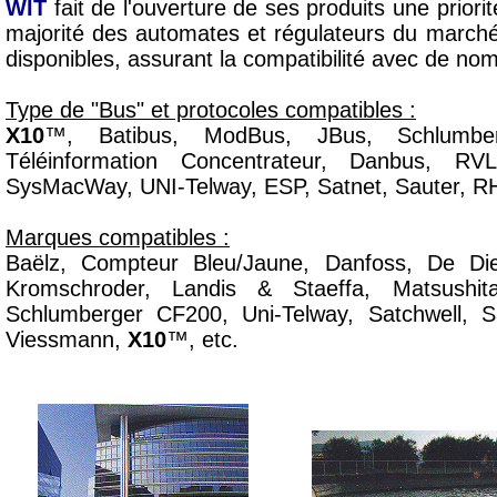
WIT
fait de l'ouverture de ses produits une priori
majorité des automates et régulateurs du marché
disponibles, assurant la compatibilité avec de no
Type de "Bus" et protocoles compatibles :
X10
™, Batibus, ModBus, JBus, Schlumber
Téléinformation Concentrateur, Danbus, R
SysMacWay, UNI-Telway, ESP, Satnet, Sauter, R
Marques compatibles :
Baëlz, Compteur Bleu/Jaune, Danfoss, De Diet
Kromschroder, Landis & Staeffa, Matsushit
Schlumberger CF200, Uni-Telway, Satchwell, S
Viessmann,
X10
™, etc.