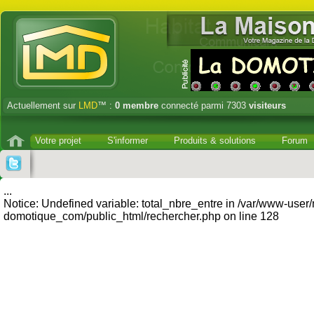
Actuellement sur
LMD
™ :
0
membre
connecté parmi 7303
visiteurs
Votre projet
S'informer
Produits & solutions
Forum
...
Notice: Undefined variable: total_nbre_entre in /var/www-user
domotique_com/public_html/rechercher.php on line 128