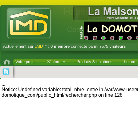
Actuellement sur
LMD
™ :
0
membre
connecté parmi 7675
visiteurs
Votre projet
S'informer
Produits & solutions
Forum
...
Notice: Undefined variable: total_nbre_entre in /var/www-user
domotique_com/public_html/rechercher.php on line 128