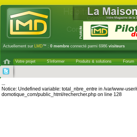
Actuellement sur
LMD
™ :
0
membre
connecté parmi 6986
visiteurs
Votre projet
S'informer
Produits & solutions
Forum
...
Notice: Undefined variable: total_nbre_entre in /var/www-user
domotique_com/public_html/rechercher.php on line 128