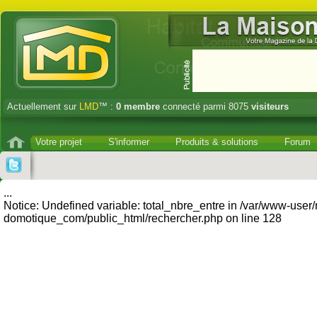
Actuellement sur
LMD
™ :
0
membre
connecté parmi 8075
visiteurs
Votre projet
S'informer
Produits & solutions
Forum
...
Notice: Undefined variable: total_nbre_entre in /var/www-user
domotique_com/public_html/rechercher.php on line 128