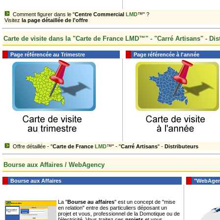
Comment figurer dans le "
Centre Commercial
LMD
™" ?
Visitez
la page détaillée de l'offre
Carte de visite dans la "Carte de France LMD™" - "Carré Artisans" - Dis
Page référencée au Trimestre
Page référencée à l'année
Offre détaillée - "
Carte de France
LMD
™" - "
Carré Artisans
" -
Distributeurs
Bourse aux Affaires / WebAgency
Bourse aux Affaires
"WebAgency
La "
Bourse au affaires
" est un concept de "mise
en relation" entre des particuliers déposant un
projet et vous, professionnel de la Domotique ou de
l'électricité. Vous traitez ces
projets
et vous