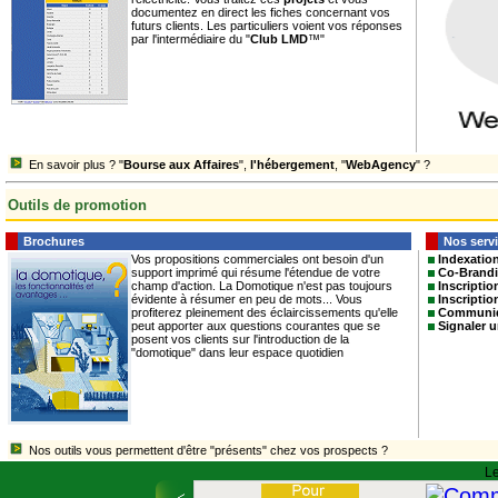
documentez en direct les fiches concernant vos
futurs clients. Les particuliers voient vos réponses
par l'intermédiaire du "
Club LMD
™"
En savoir plus ? "
Bourse aux Affaires
",
l'hébergement
, "
WebAgency
" ?
Outils de promotion
Brochures
Nos servi
Vos propositions commerciales ont besoin d'un
Indexatio
support imprimé qui résume l'étendue de votre
Co-Brandi
champ d'action. La Domotique n'est pas toujours
Inscriptio
évidente à résumer en peu de mots... Vous
Inscripti
profiterez pleinement des éclaircissements qu'elle
Communiq
peut apporter aux questions courantes que se
Signaler 
posent vos clients sur l'introduction de la
"domotique" dans leur espace quotidien
Nos outils vous permettent d'être "présents" chez vos prospects ?
Le