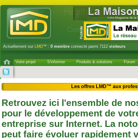
Actuellement sur
LMD
™ :
0
membre
connecté parmi 7112
visiteurs
Votre projet
S'informer
Produits & solutions
Forum
Les offres LMD™ aux profess
Retrouvez ici l'ensemble de no
pour le développement de votr
entreprise sur Internet. La noto
peut faire évoluer rapidement v